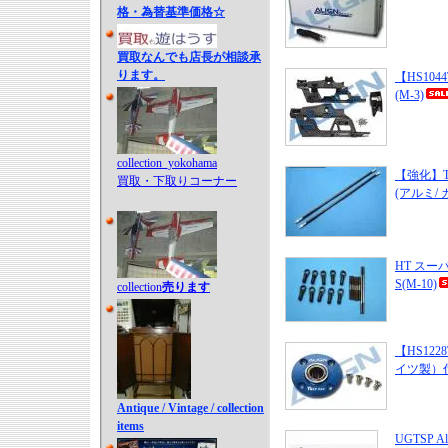
格・為替基準価格☆
買取なんでも店長が相談承
ります。
【HS1
(M-3)
collection_yokohama
【強化】T-
買取・下取りコーナー
(アルミ/ 
HT スーパ
S(M-10)
collection
売ります
【HS1
イツ製）付属
Antique / Vintage / collection
items
UGTSP Alu