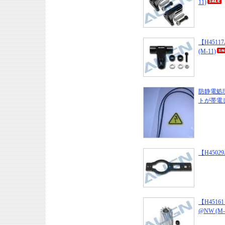
11)
【H45117A
(M-11)
防静電処
トが帯電し
【H45029A
【H45161】 
@NW (M-