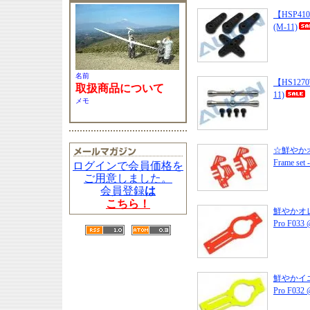
【HSP4100
(M-11)
名前
【HS12
取扱商品について
11)
メモ
☆鮮やかオレンジ
Frame s
ログインで会員価格を
ご用意しました。
会員登録
は
こちら！
鮮やかオレンジN
Pro F033
鮮やかイエローN
Pro F032