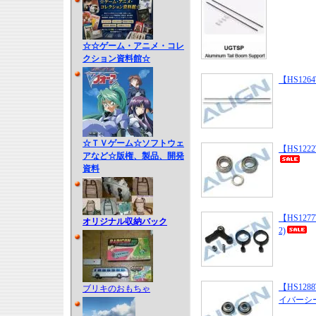
☆☆ゲーム・アニメ・コレ
クション資料館☆
【HS126
☆ＴＶゲーム☆ソフトウェ
【HS122
アなど☆版権、製品、開発
資料
【HS12
オリジナル収納バック
2)
【HS128
ブリキのおもちゃ
イバーシー