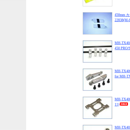
450mm
22838(M-
MH-TX4
450 PRO/
MH-TX
for MH-T
MH-TX400
11)
MH-TX4025