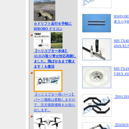
HSHS100
本入り)(M-
☆ドリフト走行を手軽に
HIROBO ドリコン
MH-TX402
450X/XL/
【ヘリコプター本体】
ALIGN取り寄せ対応再開し
ました。飛ばせるまで教え
ます！も復活
MH-TX4302
T-REX 45
【ヘリコプター用パーツ】
【HS1293-
パーツ価格は変動しますの
で、注文後新価格をお知ら
せします。
【H45019 】