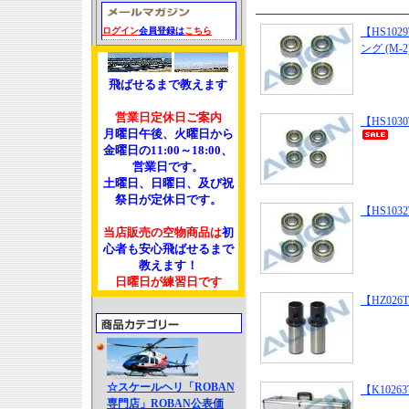
ログイン
会員登録は
こちら
【HS102
ング (M-2
飛ばせるまで教えます
営業日定休日ご案内
【HS103
月曜日午後、火曜日から
金曜日の11:00～18:00、
営業日です。
土曜日、日曜日、及び祝
祭日が定休日です。
【HS103
当店販売の空物商品は
初
心者も安心飛ばせるまで
教えます！
日曜日が練習日です
【HZ02
☆スケールヘリ「ROBAN
【K1026
専門店」ROBAN公表価