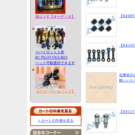
【H4509
遊はうす【オーディオ】
【H4510
☆パイロット人形
RC PILOT FIGURES
ヘッド可動選択できます
在庫表示
願いいた
【クローラー＆バイク】
【H45121T
» カートの中身を見る