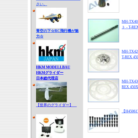
さい。
MH-TX403
ト - T-RE
青空の下☆RC飛行機が魅
力☆
MH-TX4202
T-REX 45
HKM MODELLBAU
HKMグライダー
日本総代理店
MH-TX430
REX 450X
【世界のグライダー】
【H4506