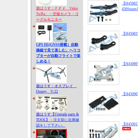
【H450
遊はうす：ＦＰＶ Video
450Sport
Tx/Rx、・空撮カメラ・ゴ
ーグルモニター
【H4508
GPS H1(GNSS搭載）自動
操縦で見て楽しむ。ヘリコ
プターが自動フライトで楽
しめる！
【H4508
遊はうす：オスプレイ
Osprey V-22
【H4509
遊はうす【Upgrade parts &
TOOL】
：注文前に在庫確
【H4509
認をして下さい。