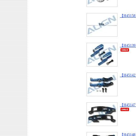
【H45158】
【H45139】 
【H45142】
【H45147】
【H45148】 