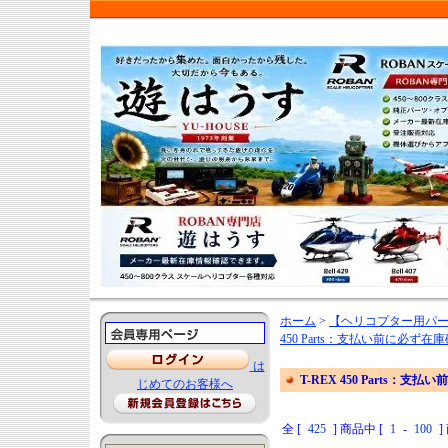
ホーム
>
【ヘリコプター用パ
450 Parts：支払い前に必
は
T-REX 450 Part
じめてのお客様へ
全 [
425
] 商品中 [
1
-
100