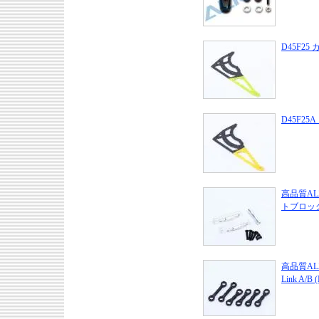
D45F2
D45F2
高品質ALZ
トブロック S
高品質ALZR
Link A/B 