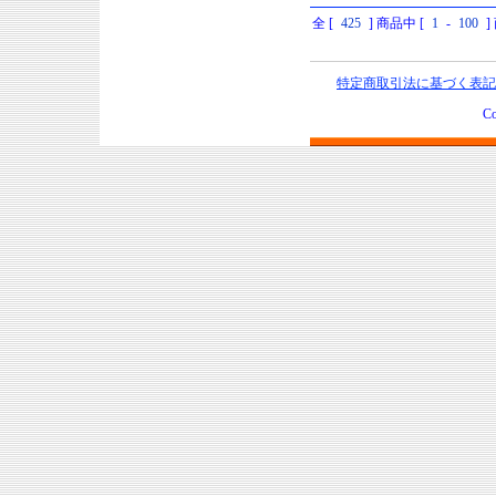
全 [
425
] 商品中 [
1
-
100
特定商取引法に基づく表記
Co