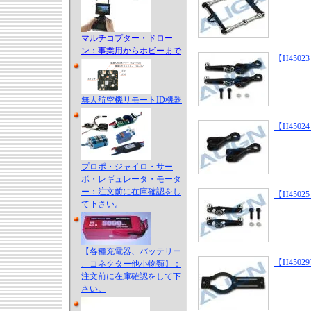
マルチコプター・ドロー
ン：事業用からホビーまで
【H45023 】
無人航空機リモートID機器
【H45024 
プロポ・ジャイロ・サー
ボ・レギュレータ・モータ
ー：注文前に在庫確認をし
【H450
て下さい。
【各種充電器、バッテリー
【H45029T 
、コネクター他小物類】：
注文前に在庫確認をして下
さい。