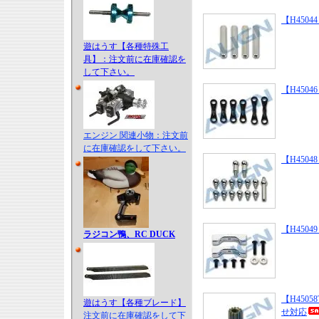
【H45044 
遊はうす【各種特殊工
具】：注文前に在庫確認を
して下さい。
【H45046 】
エンジン 関連小物：注文前
に在庫確認をして下さい。
【H45048 】
【H45049 
ラジコン鴨、RC DUCK
【H45058
遊はうす【各種ブレード】
せ対応
注文前に在庫確認をして下