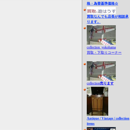
格・為替基準価格☆
買取なんでも店長が相談承
ります。
collection_yokohama
買取・下取りコーナー
collection
売ります
Antique / Vintage / collection
items