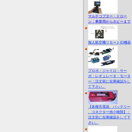
マルチコプター・ドロー
ン：事業用からホビーまで
無人航空機リモートID機器
プロポ・ジャイロ・サー
ボ・レギュレータ・モータ
ー：注文前に在庫確認をし
て下さい。
【各種充電器、バッテリー
、コネクター他小物類】：
注文前に在庫確認をして下
さい。