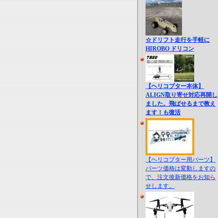
☆ドリフト走行を手軽に
HIROBO ドリコン
【ヘリコプター本体】
ALIGN取り寄せ対応再開し
ました。飛ばせるまで教え
ます！も復活
【ヘリコプター用パーツ】
パーツ価格は変動しますの
で、注文後新価格をお知ら
せします。