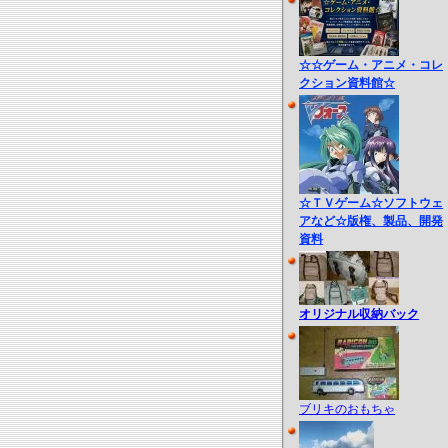
☆☆ゲーム・アニメ・コレ
クション資料館☆
☆ＴＶゲーム☆ソフトウェ
アなど☆版権、製品、開発
資料
オリジナル収納バック
ブリキのおもちゃ