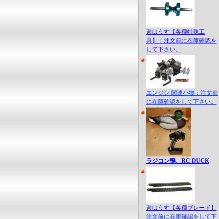
遊はうす【各種特殊工
具】：注文前に在庫確認を
して下さい。
エンジン 関連小物：注文前
に在庫確認をして下さい。
ラジコン鴨、RC DUCK
遊はうす【各種ブレード】
注文前に在庫確認をして下