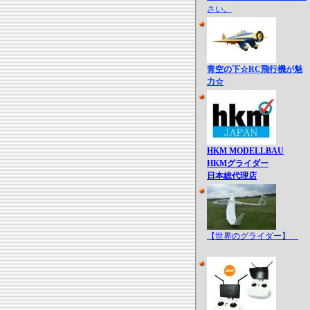
さい。
青空の下☆RC飛行機が魅
力☆
HKM MODELLBAU
HKMグライダー
日本総代理店
【世界のグライダー】