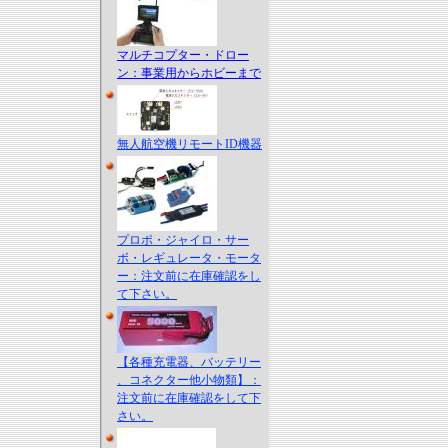
マルチコプター・ドロー
ン：事業用からホビーまで
無人航空機リモートID機器
プロポ・ジャイロ・サー
ボ・レギュレータ・モータ
ー：注文前に在庫確認をし
て下さい。
【各種充電器、バッテリー
、コネクター他小物類】：
注文前に在庫確認をして下
さい。