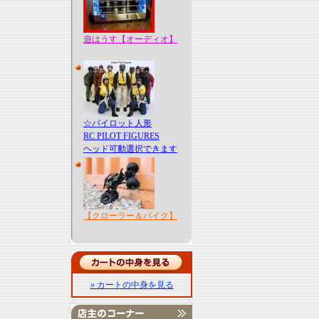
遊はうす【オーディオ】
☆パイロット人形
RC PILOT FIGURES
ヘッド可動選択できます
【クローラー＆バイク】
» カートの中身を見る