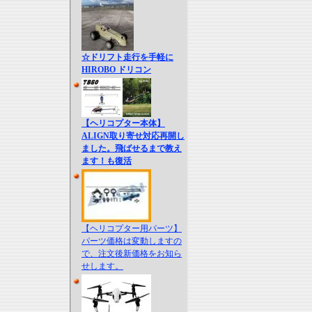
☆ドリフト走行を手軽に
HIROBO ドリコン
【ヘリコプター本体】
ALIGN取り寄せ対応再開し
ました。飛ばせるまで教え
ます！も復活
【ヘリコプター用パーツ】
パーツ価格は変動しますの
で、注文後新価格をお知ら
せします。