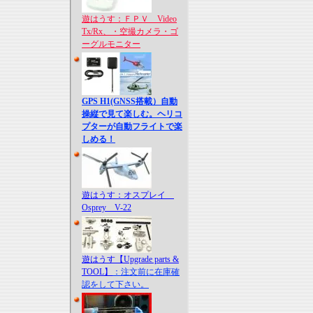
遊はうす：ＦＰＶ Video
Tx/Rx、・空撮カメラ・ゴ
ーグルモニター
GPS H1(GNSS搭載）自動
操縦で見て楽しむ。ヘリコ
プターが自動フライトで楽
しめる！
遊はうす：オスプレイ
Osprey V-22
遊はうす【Upgrade parts &
TOOL】
：注文前に在庫確
認をして下さい。