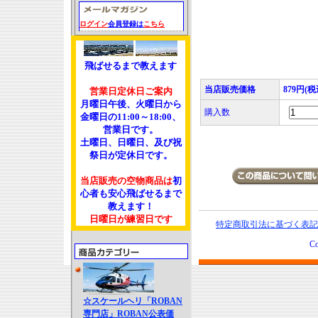
ログイン
会員登録は
こちら
飛ばせるまで教えます
当店販売価格
879円(税
営業日定休日ご案内
月曜日午後、火曜日から
購入数
金曜日の11:00～18:00、
営業日です。
土曜日、日曜日、及び祝
祭日が定休日です。
当店販売の空物商品は
初
心者も安心飛ばせるまで
教えます！
日曜日が練習日です
特定商取引法に基づく表記
Co
☆スケールヘリ「ROBAN
専門店」ROBAN公表価