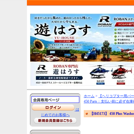
ホーム
>
【ヘリコプター用パ
450 Parts：支払い前に必
は
【H45173】 450 Plus Washout
じめてのお客様へ