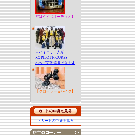
遊はうす【オーディオ】
☆パイロット人形
RC PILOT FIGURES
ヘッド可動選択できます
【クローラー＆バイク】
» カートの中身を見る