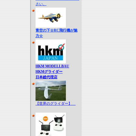
さい。
青空の下☆RC飛行機が魅
力☆
HKM MODELLBAU
HKMグライダー
日本総代理店
【世界のグライダー】