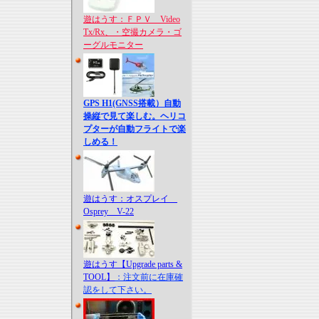
遊はうす：ＦＰＶ Video
Tx/Rx、・空撮カメラ・ゴ
ーグルモニター
GPS H1(GNSS搭載）自動
操縦で見て楽しむ。ヘリコ
プターが自動フライトで楽
しめる！
遊はうす：オスプレイ
Osprey V-22
遊はうす【Upgrade parts &
TOOL】
：注文前に在庫確
認をして下さい。