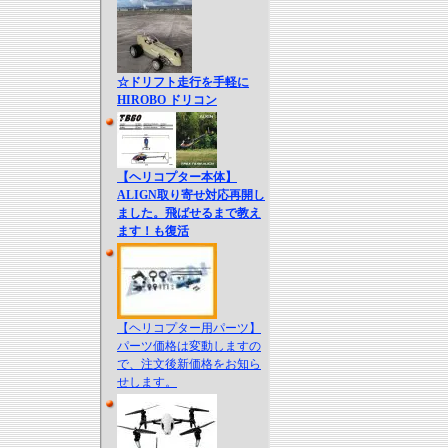
☆ドリフト走行を手軽に
HIROBO ドリコン
【ヘリコプター本体】
ALIGN取り寄せ対応再開し
ました。飛ばせるまで教え
ます！も復活
【ヘリコプター用パーツ】
パーツ価格は変動しますの
で、注文後新価格をお知ら
せします。