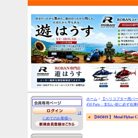
ホーム
>
【ヘリコプター用パ
450 Parts：支払い前に必
は
【H45019 】 Metal Flybar Co
じめてのお客様へ