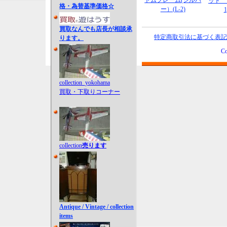
トムフレーム(シルバ
ット 
格・為替基準価格☆
ー）(L-2)
1
買取なんでも店長が相談承
特定商取引法に基づく表記
ります。
Co
collection_yokohama
買取・下取りコーナー
collection
売ります
Antique / Vintage / collection
items