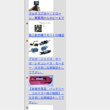
マルチコプター・ドロー
ン：事業用からホビーまで
無人航空機リモートID機器
プロポ・ジャイロ・サー
ボ・レギュレータ・モータ
ー：注文前に在庫確認をし
て下さい。
【各種充電器、バッテリー
、コネクター他小物類】：
注文前に在庫確認をして下
さい。