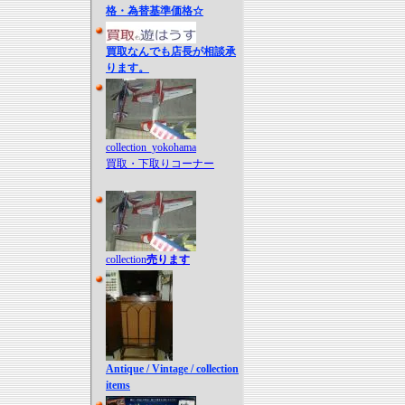
格・為替基準価格☆
買取なんでも店長が相談承
ります。
collection_yokohama
買取・下取りコーナー
collection
売ります
Antique / Vintage / collection
items