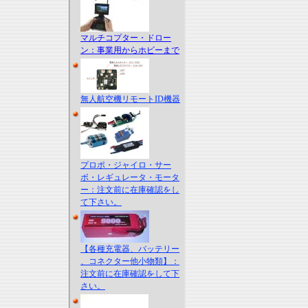
マルチコプター・ドロー
ン：事業用からホビーまで
無人航空機リモートID機器
プロポ・ジャイロ・サー
ボ・レギュレータ・モータ
ー：注文前に在庫確認をし
て下さい。
【各種充電器、バッテリー
、コネクター他小物類】：
注文前に在庫確認をして下
さい。