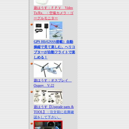
遊はうす：ＦＰＶ Video
Tx/Rx、・空撮カメラ・ゴ
ーグルモニター
GPS H1(GNSS搭載）自動
操縦で見て楽しむ。ヘリコ
プターが自動フライトで楽
しめる！
遊はうす：オスプレイ
Osprey V-22
遊はうす【Upgrade parts &
TOOL】
：注文前に在庫確
認をして下さい。