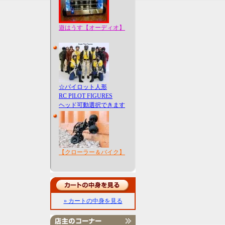
遊はうす【オーディオ】
☆パイロット人形
RC PILOT FIGURES
ヘッド可動選択できます
【クローラー＆バイク】
» カートの中身を見る