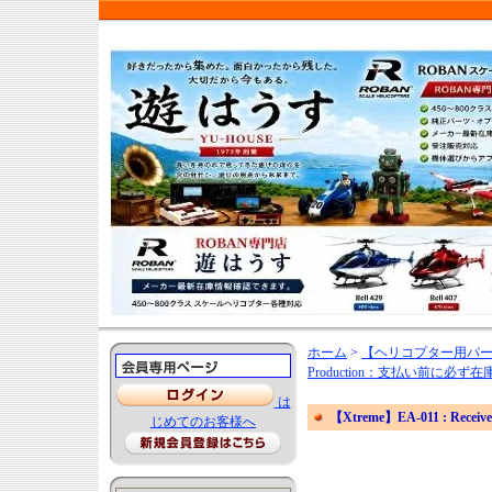
ホーム
>
【ヘリコプター用パ
Production：支払い前に
は
【Xtreme】EA-011 : Receiver
じめてのお客様へ