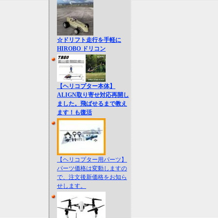
☆ドリフト走行を手軽に
HIROBO ドリコン
【ヘリコプター本体】
ALIGN取り寄せ対応再開し
ました。飛ばせるまで教え
ます！も復活
【ヘリコプター用パーツ】
パーツ価格は変動しますの
で、注文後新価格をお知ら
せします。