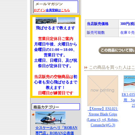
ログイン
会員登録は
こちら
当店販売価格
380円(税
飛ばせるまで教えます
販売可能数
在庫 0
営業日定休日ご案内
月曜日午後、火曜日から
金曜日の11:00～18:00、
営業日です。
土曜日、日曜日、及び祝
祭日が定休日です。
この商品を買った人は
当店販売の空物商品は
初
心者も安心飛ばせるまで
教えます！
日曜日が練習日です
EK1-0
用 Spee
2
【Xtreme】ESL021:
Xtreme Blade Grips
(Lama v3, v4, Robins,
Comanche)(G-3)
☆スケールヘリ「ROBAN
専門店」ROBAN公表価