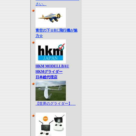
さい。
青空の下☆RC飛行機が魅
力☆
HKM MODELLBAU
HKMグライダー
日本総代理店
【世界のグライダー】