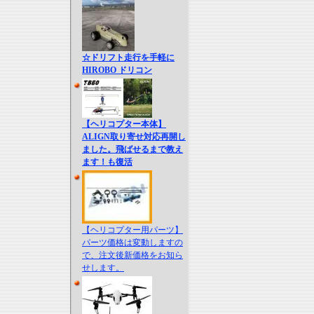
☆ドリフト走行を手軽に
HIROBO ドリコン
【ヘリコプター本体】
ALIGN取り寄せ対応再開し
ました。飛ばせるまで教え
ます！も復活
【ヘリコプター用パーツ】
パーツ価格は変動しますの
で、注文後新価格をお知ら
せします。