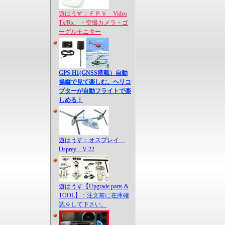
遊はうす：ＦＰＶ Video
Tx/Rx、・空撮カメラ・ゴ
ーグルモニター
GPS H1(GNSS搭載）自動
操縦で見て楽しむ。ヘリコ
プターが自動フライトで楽
しめる！
遊はうす：オスプレイ
Osprey V-22
遊はうす【Upgrade parts &
TOOL】
：注文前に在庫確
認をして下さい。