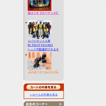
遊はうす【オーディオ】
☆パイロット人形
RC PILOT FIGURES
ヘッド可動選択できます
【クローラー＆バイク】
» カートの中身を見る