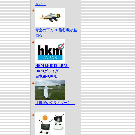
さい。
青空の下☆RC飛行機が魅
力☆
HKM MODELLBAU
HKMグライダー
日本総代理店
【世界のグライダー】