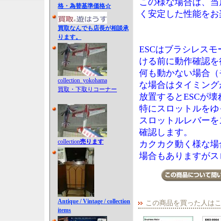
この様な場合は、当
格・為替基準価格☆
く安定した性能をお
買取なんでも店長が相談承
ります。
ESCはブラシレス
ける前に動作確認を
何も動かない場合（
collection_yokohama
な場合はタイミング
買取・下取りコーナー
放置するとESCが壊
特にスロットルをゆ
スロットルレバーを
確認します。
collection
売ります
カクカク動く様な場
場合もありますがス
Antique / Vintage / collection
この商品を買った人は
items