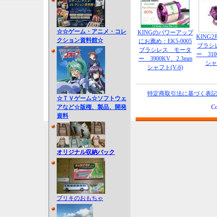
☆☆ゲーム・アニメ・コレ
KINGのパワーアップ
KING2
クション資料館☆
にお薦め：EK5-0005
ブラシ
ブラシレス モータ
ー 310
ー 3900KV、2.3mm
シャ
シャフト(V-6)
特定商取引法に基づく表記
☆ＴＶゲーム☆ソフトウェ
アなど☆版権、製品、開発
Co
資料
オリジナル収納バック
ブリキのおもちゃ