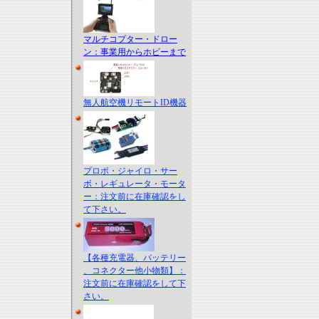
マルチコプター・ドロー
ン：事業用からホビーまで
無人航空機リモートID機器
プロポ・ジャイロ・サー
ボ・レギュレータ・モータ
ー：注文前に在庫確認をし
て下さい。
【各種充電器、バッテリー
、コネクター他小物類】：
注文前に在庫確認をして下
さい。