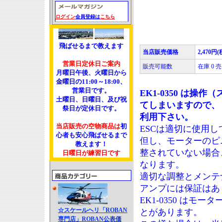
ログイン
会員登録は
こちら
飛ばせるまで教えます
当店販売価格
2,470円(
営業日定休日ご案内
販売可能数
在庫 0
月曜日午後、火曜日から
金曜日の11:00～18:00、
営業日です。
EK1-0350 は
土曜日、日曜日、及び祝
てしまいますので、【お薦
祭日が定休日です。
利用下さい。
当店販売の空物商品は
初
ESCは適切に使用
心者も安心飛ばせるまで
但し、モーターのピ
教えます！
整されていない場合
日曜日が練習日です
なります。
適切な調整とメンテ
アンプには保証はあ
EK1-0350 は
☆スケールヘリ「ROBAN
とがあります。
専門店」ROBAN公表価