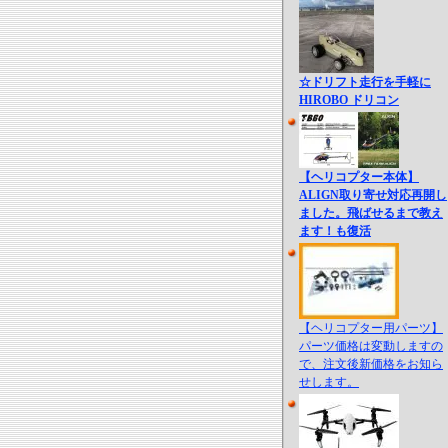
☆ドリフト走行を手軽に
HIROBO ドリコン
【ヘリコプター本体】
ALIGN取り寄せ対応再開し
ました。飛ばせるまで教え
ます！も復活
【ヘリコプター用パーツ】
パーツ価格は変動しますの
で、注文後新価格をお知ら
せします。