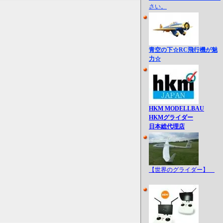
さい。
青空の下☆RC飛行機が魅
力☆
HKM MODELLBAU
HKMグライダー
日本総代理店
【世界のグライダー】