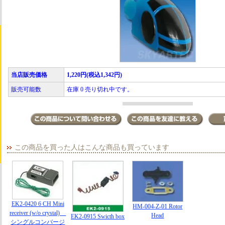
当店販売価格
1,220円(税込1,342円)
販売可能数
在庫 0 売り切れ中です。
この商品を買った人はこんな商品も買っています
EK2-0420 6 CH Mini
HM-004-Z-01 Rotor
receiver (w/o crystal)
Head
EK2-0915 Swicth box
シングルコンバージ