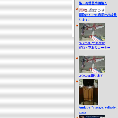
格・為替基準価格☆
買取なんでも店長が相談承
ります。
collection_yokohama
買取・下取りコーナー
collection
売ります
Antique / Vintage / collection
items