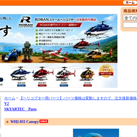
ホーム
>
【ヘリコプター用パーツ】パーツ価格は変動しますので、注文後新価格
V2
SKYARTEC Parts
WH2-031 Canopy