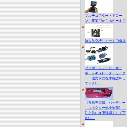
マルチコプター・ドロー
ン：事業用からホビーまで
無人航空機リモートID機器
プロポ・ジャイロ・サー
ボ・レギュレータ・モータ
ー：注文前に在庫確認をし
て下さい。
【各種充電器、バッテリー
、コネクター他小物類】：
注文前に在庫確認をして下
さい。