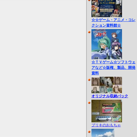
☆☆ゲーム・アニメ・コレ
クション資料館☆
☆ＴＶゲーム☆ソフトウェ
アなど☆版権、製品、開発
資料
オリジナル収納バック
ブリキのおもちゃ