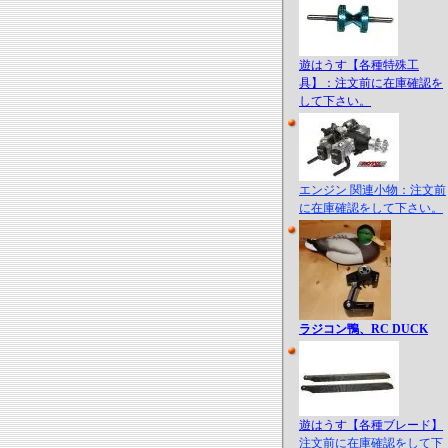
遊はうす【各種特殊工
具】：注文前に在庫確認を
して下さい。
エンジン 関連小物：注文前
に在庫確認をして下さい。
ラジコン鴨、RC DUCK
遊はうす【各種ブレード】
注文前に在庫確認をして下