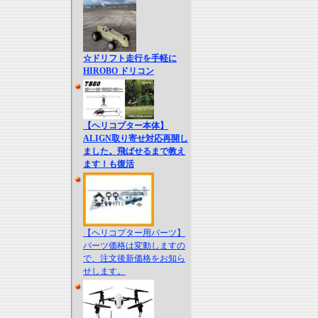
☆ドリフト走行を手軽に
HIROBO ドリコン
【ヘリコプター本体】
ALIGN取り寄せ対応再開し
ました。飛ばせるまで教え
ます！も復活
【ヘリコプター用パーツ】
パーツ価格は変動しますの
で、注文後新価格をお知ら
せします。