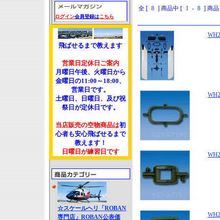
全 [
8
] 商品中 [
1
-
8
] 商
ログイン
会員登録は
こちら
WH2-
飛ばせるまで教えます
営業日定休日ご案内
月曜日午後、火曜日から
金曜日の11:00～18:00、
営業日です。
WH2-
土曜日、日曜日、及び祝
祭日が定休日です。
当店販売の空物商品は
初
心者も安心飛ばせるまで
教えます！
日曜日が練習日です
WH2-
☆スケールヘリ「ROBAN
WH2-
専門店」ROBAN公表価