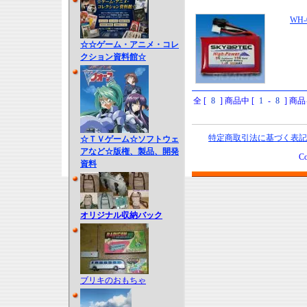
WH-0
☆☆ゲーム・アニメ・コレ
クション資料館☆
全 [
8
] 商品中 [
1
-
8
] 商
特定商取引法に基づく表記
☆ＴＶゲーム☆ソフトウェ
アなど☆版権、製品、開発
Co
資料
オリジナル収納バック
ブリキのおもちゃ