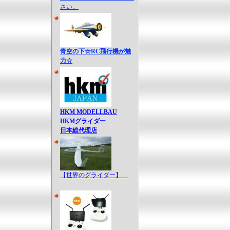
さい。
青空の下☆RC飛行機が魅
力☆
HKM MODELLBAU
HKMグライダー
日本総代理店
【世界のグライダー】