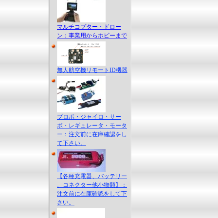
マルチコプター・ドロー
ン：事業用からホビーまで
無人航空機リモートID機器
プロポ・ジャイロ・サー
ボ・レギュレータ・モータ
ー：注文前に在庫確認をし
て下さい。
【各種充電器、バッテリー
、コネクター他小物類】：
注文前に在庫確認をして下
さい。