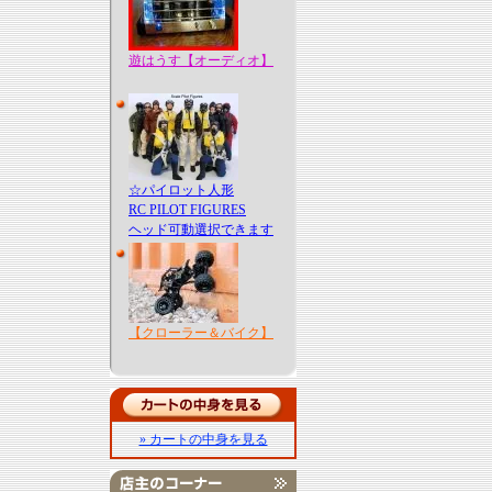
遊はうす【オーディオ】
☆パイロット人形
RC PILOT FIGURES
ヘッド可動選択できます
【クローラー＆バイク】
» カートの中身を見る