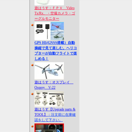
遊はうす：ＦＰＶ Video
Tx/Rx、・空撮カメラ・ゴ
ーグルモニター
GPS H1(GNSS搭載）自動
操縦で見て楽しむ。ヘリコ
プターが自動フライトで楽
しめる！
遊はうす：オスプレイ
Osprey V-22
遊はうす【Upgrade parts &
TOOL】
：注文前に在庫確
認をして下さい。