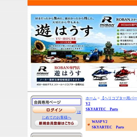
ホーム
>
【ヘリコプター用パ
V2
SKYARTEC Parts
は
じめてのお客様へ
WASP V2
SKYARTEC Parts