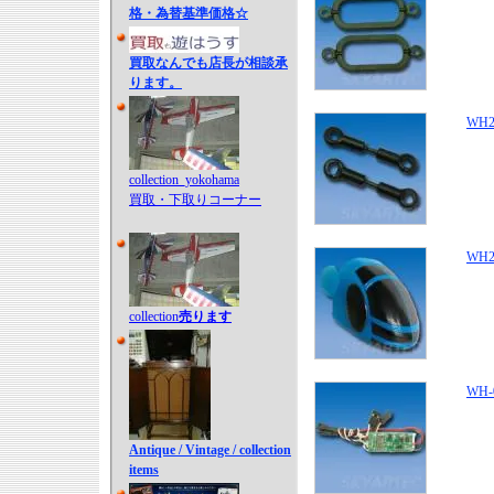
格・為替基準価格☆
買取なんでも店長が相談承
ります。
WH2-
collection_yokohama
買取・下取りコーナー
WH2
collection
売ります
WH-0
Antique / Vintage / collection
items