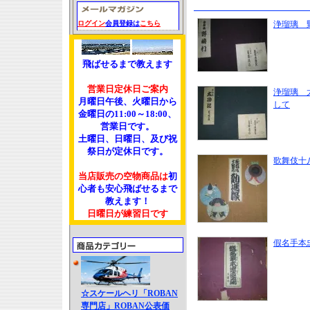
ログイン
会員登録は
こちら
浄瑠璃 
飛ばせるまで教えます
営業日定休日ご案内
浄瑠璃 
月曜日午後、火曜日から
して
金曜日の11:00～18:00、
営業日です。
土曜日、日曜日、及び祝
祭日が定休日です。
歌舞伎十
当店販売の空物商品は
初
心者も安心飛ばせるまで
教えます！
日曜日が練習日です
假名手本
☆スケールヘリ「ROBAN
専門店」ROBAN公表価