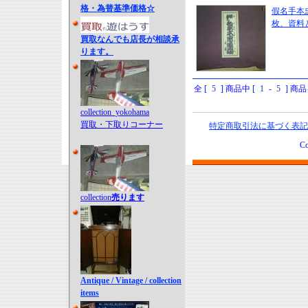
格・為替基準価格☆
假名手本
枚、資料
買取なんでも店長が相談承
ります。
全 [
5
] 商品中 [
1
-
5
] 商
collection_yokohama
買取・下取りコーナー
特定商取引法に基づく表記
Co
collection
売ります
Antique / Vintage / collection
items