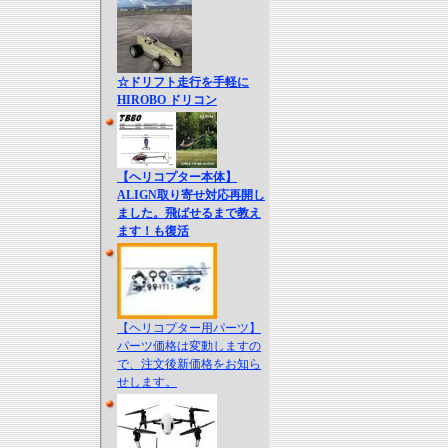
☆ドリフト走行を手軽に
HIROBO ドリコン
【ヘリコプター本体】
ALIGN取り寄せ対応再開し
ました。飛ばせるまで教え
ます！も復活
【ヘリコプター用パーツ】
パーツ価格は変動しますの
で、注文後新価格をお知ら
せします。