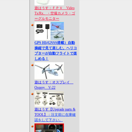
遊はうす：ＦＰＶ Video
Tx/Rx、・空撮カメラ・ゴ
ーグルモニター
GPS H1(GNSS搭載）自動
操縦で見て楽しむ。ヘリコ
プターが自動フライトで楽
しめる！
遊はうす：オスプレイ
Osprey V-22
遊はうす【Upgrade parts &
TOOL】
：注文前に在庫確
認をして下さい。