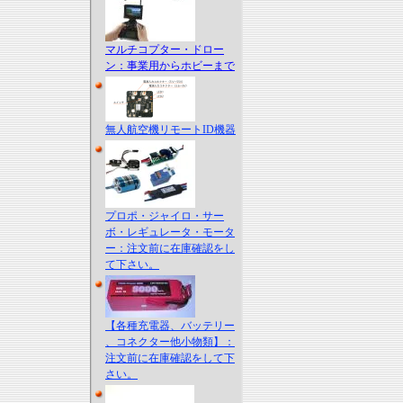
マルチコプター・ドロー
ン：事業用からホビーまで
無人航空機リモートID機器
プロポ・ジャイロ・サー
ボ・レギュレータ・モータ
ー：注文前に在庫確認をし
て下さい。
【各種充電器、バッテリー
、コネクター他小物類】：
注文前に在庫確認をして下
さい。