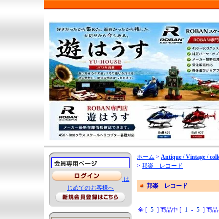
ホーム
>
Antique / Vintage / coll
>
邦楽 レコード
は
邦楽 レコード
じめてのお客様へ
全 [
5
] 商品中 [
1
-
5
] 商