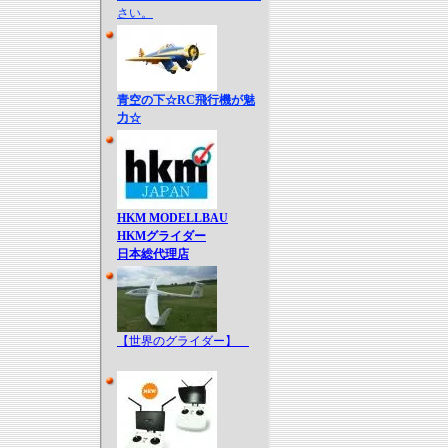
さい。
青空の下☆RC飛行機が魅
力☆
HKM MODELLBAU
HKMグライダー
日本総代理店
【世界のグライダー】