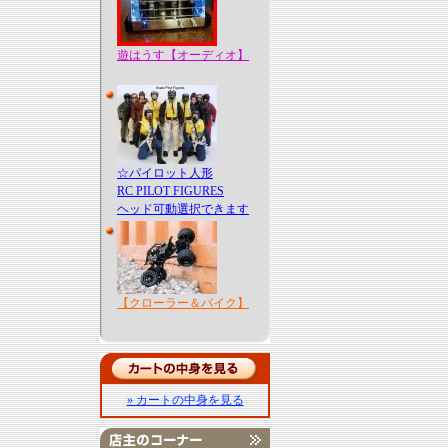
遊はうす【オーディオ】
☆パイロット人形
RC PILOT FIGURES
ヘッド可動選択できます
【クローラー＆バイク】
» カートの中身を見る