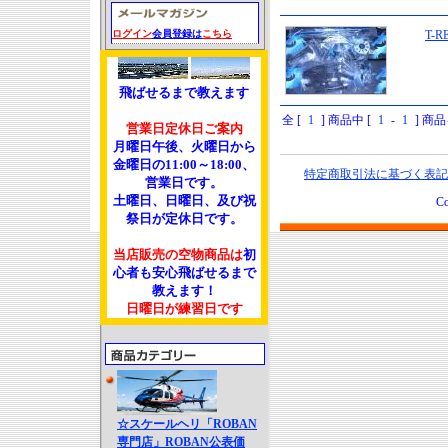
ログイン
会員登録は
こちら
T-
飛ばせるまで教えます
全 [
1
] 商品中 [
1
-
1
] 商
営業日定休日ご案内
月曜日午後、火曜日から
金曜日の11:00～18:00、
特定商取引法に基づく表記
営業日です。
土曜日、日曜日、及び祝
Co
祭日が定休日です。
当店販売の空物商品は
初
心者も安心飛ばせるまで
教えます！
日曜日が練習日です
☆スケールヘリ「ROBAN
専門店」ROBAN公表価