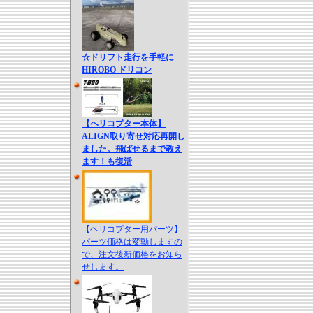
☆ドリフト走行を手軽に
HIROBO ドリコン
【ヘリコプター本体】
ALIGN取り寄せ対応再開し
ました。飛ばせるまで教え
ます！も復活
【ヘリコプター用パーツ】
パーツ価格は変動しますの
で、注文後新価格をお知ら
せします。