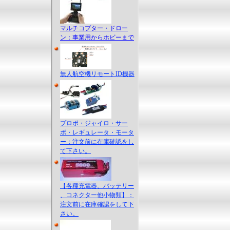
マルチコプター・ドロー
ン：事業用からホビーまで
無人航空機リモートID機器
プロポ・ジャイロ・サー
ボ・レギュレータ・モータ
ー：注文前に在庫確認をし
て下さい。
【各種充電器、バッテリー
、コネクター他小物類】：
注文前に在庫確認をして下
さい。