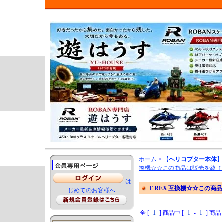
ホーム
>
【ヘリコプター本体】
換機☆☆この商品は販売を終了
は
T-REX 互換機☆☆この
じめてのお客様へ
全 [
1
] 商品中 [
1
-
1
] 商