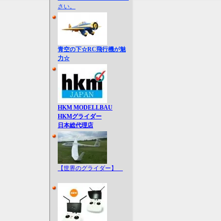
さい。
青空の下☆RC飛行機が魅
力☆
HKM MODELLBAU
HKMグライダー
日本総代理店
【世界のグライダー】