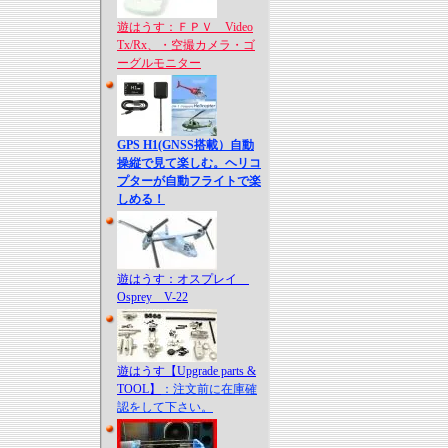
遊はうす：ＦＰＶ Video
Tx/Rx、・空撮カメラ・ゴ
ーグルモニター
GPS H1(GNSS搭載）自動
操縦で見て楽しむ。ヘリコ
プターが自動フライトで楽
しめる！
遊はうす：オスプレイ
Osprey V-22
遊はうす【Upgrade parts &
TOOL】
：注文前に在庫確
認をして下さい。