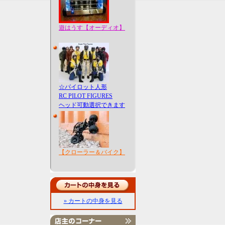
遊はうす【オーディオ】
☆パイロット人形
RC PILOT FIGURES
ヘッド可動選択できます
【クローラー＆バイク】
» カートの中身を見る