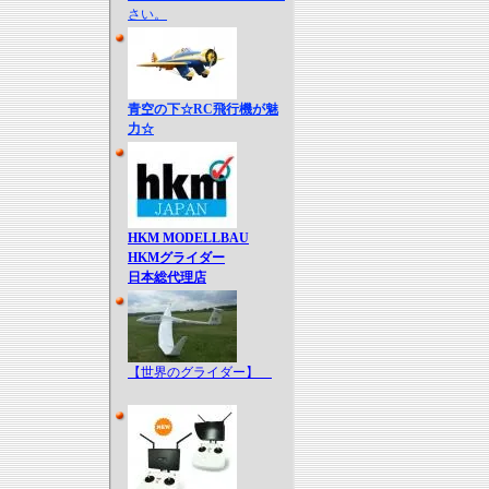
さい。
青空の下☆RC飛行機が魅
力☆
HKM MODELLBAU
HKMグライダー
日本総代理店
【世界のグライダー】