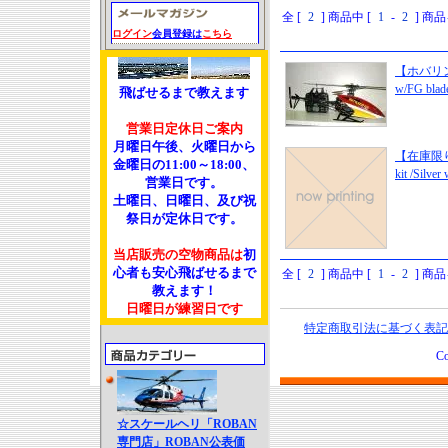
全 [
2
] 商品中 [
1
-
2
] 商
ログイン
会員登録は
こちら
【ホバリング
w/FG b
飛ばせるまで教えます
営業日定休日ご案内
月曜日午後、火曜日から
【在庫限り
金曜日の11:00～18:00、
kit /Sil
営業日です。
土曜日、日曜日、及び祝
祭日が定休日です。
当店販売の空物商品は
初
心者も安心飛ばせるまで
全 [
2
] 商品中 [
1
-
2
] 商
教えます！
日曜日が練習日です
特定商取引法に基づく表記
Co
☆スケールヘリ「ROBAN
専門店」ROBAN公表価