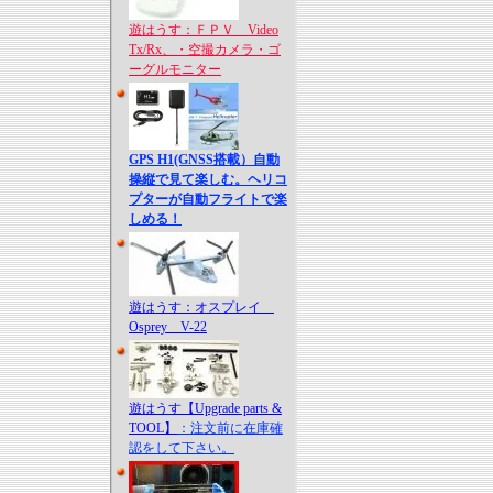
遊はうす：ＦＰＶ Video
Tx/Rx、・空撮カメラ・ゴ
ーグルモニター
GPS H1(GNSS搭載）自動
操縦で見て楽しむ。ヘリコ
プターが自動フライトで楽
しめる！
遊はうす：オスプレイ
Osprey V-22
遊はうす【Upgrade parts &
TOOL】
：注文前に在庫確
認をして下さい。