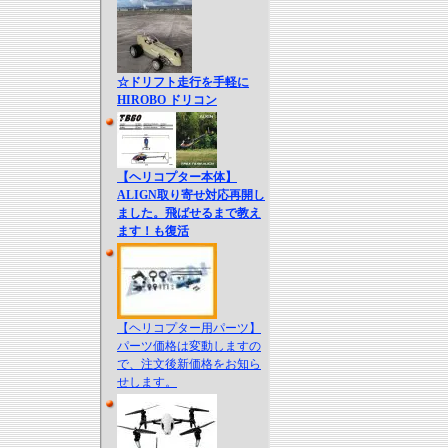
☆ドリフト走行を手軽に
HIROBO ドリコン
【ヘリコプター本体】
ALIGN取り寄せ対応再開し
ました。飛ばせるまで教え
ます！も復活
【ヘリコプター用パーツ】
パーツ価格は変動しますの
で、注文後新価格をお知ら
せします。