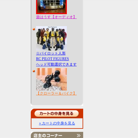
遊はうす【オーディオ】
☆パイロット人形
RC PILOT FIGURES
ヘッド可動選択できます
【クローラー＆バイク】
» カートの中身を見る