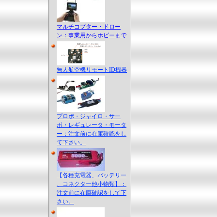
マルチコプター・ドロー
ン：事業用からホビーまで
無人航空機リモートID機器
プロポ・ジャイロ・サー
ボ・レギュレータ・モータ
ー：注文前に在庫確認をし
て下さい。
【各種充電器、バッテリー
、コネクター他小物類】：
注文前に在庫確認をして下
さい。