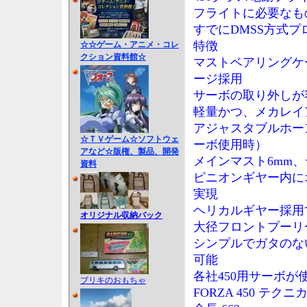
フライトに必要なも
すでにDMSS方式
特徴
☆☆ゲーム・アニメ・コレ
クション資料館☆
マストベアリングケ
ージ採用
サーボの取り外しが
軽量かつ、メカレイ
アジャスタブルホー
☆ＴＶゲーム☆ソフトウェ
ーボ使用時）
アなど☆版権、製品、開発
メインマスト6mm
資料
ピニオンギヤー内に
実現
ヘリカルギヤー採用
オリジナル収納バック
大径フロントプーリ
シンプルでガタのな
可能
各社450用サーボが
ブリキのおもちゃ
FORZA 450 テク