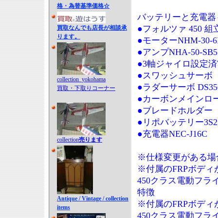
格・為替基準価格☆
バッテリーと充電器
●フォルツァ 450 
買取なんでも店長が相談承
ります。
●モーターNHM-30-6
●アンプNHA-50-SB5
●3軸ジャイロ設定済T
●スワッシュサーボ F
collection_yokohama
●ラダーサーボ DS35
買取・下取りコーナー
●カーボンメインロ
●ブレードホルダー
●リポバッテリー3S220
●充電器NEC-J16C
collection
売ります
※仕様変更がある場
※付属のFRPボディ
450クラス電動フ
特徴
Antique / Vintage / collection
※付属のFRPボディ
items
450クラス電動フラ