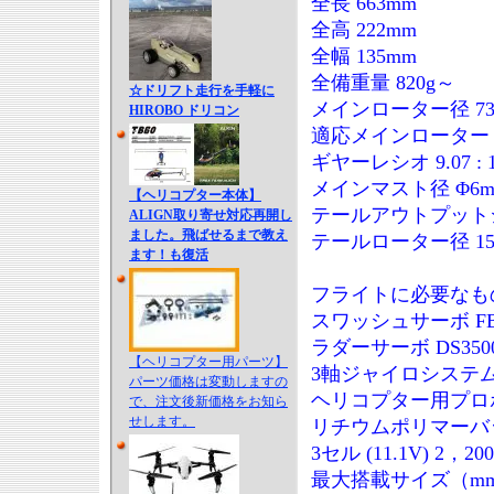
全長 663mm
全高 222mm
全幅 135mm
全備重量 820g～
☆ドリフト走行を手軽に
メインローター径 73
HIROBO ドリコン
適応メインローター 3
ギヤーレシオ 9.07 : 1 
メインマスト径 Φ6m
【ヘリコプター本体】
テールアウトプットシ
ALIGN取り寄せ対応再開し
ました。飛ばせるまで教え
テールローター径 155
ます！も復活
フライトに必要なも
スワッシュサーボ FBL
ラダーサーボ DS350
【ヘリコプター用パーツ】
3軸ジャイロシステム T
パーツ価格は変動しますの
ヘリコプター用プロポセ
で、注文後新価格をお知ら
せします。
リチウムポリマーバ
3セル (11.1V) 2，20
最大搭載サイズ（mm） 35