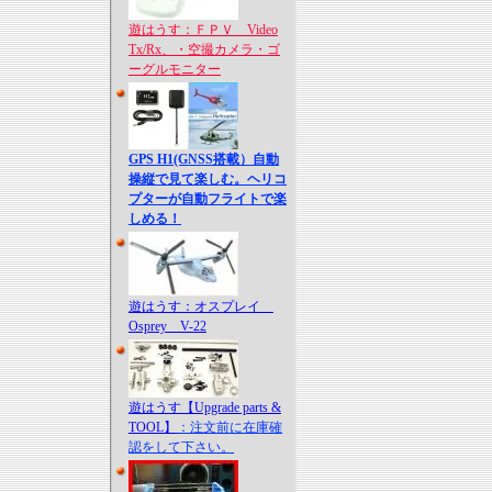
遊はうす：ＦＰＶ Video
Tx/Rx、・空撮カメラ・ゴ
ーグルモニター
GPS H1(GNSS搭載）自動
操縦で見て楽しむ。ヘリコ
プターが自動フライトで楽
しめる！
遊はうす：オスプレイ
Osprey V-22
遊はうす【Upgrade parts &
TOOL】
：注文前に在庫確
認をして下さい。