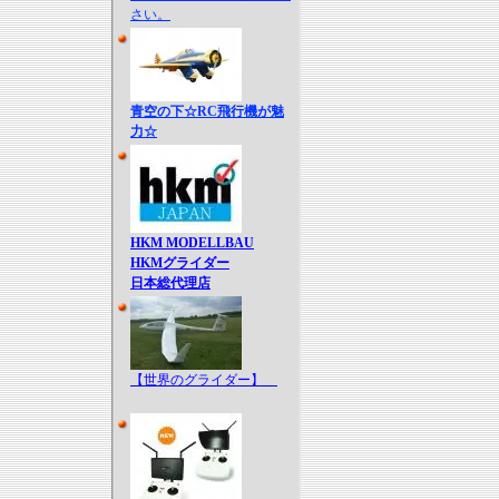
さい。
青空の下☆RC飛行機が魅
力☆
HKM MODELLBAU
HKMグライダー
日本総代理店
【世界のグライダー】