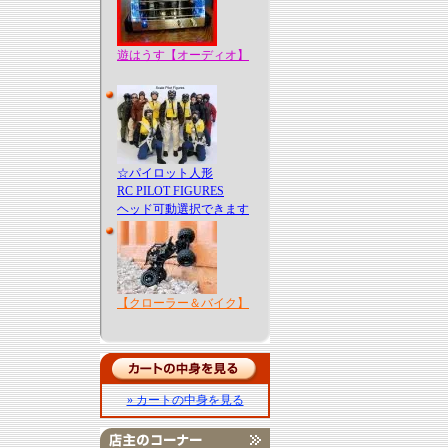
遊はうす【オーディオ】
☆パイロット人形
RC PILOT FIGURES
ヘッド可動選択できます
【クローラー＆バイク】
» カートの中身を見る