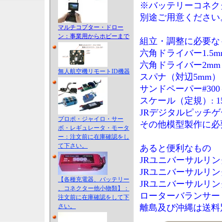
※バッテリーコネク
別途ご用意ください
マルチコプター・ドロー
ン：事業用からホビーまで
組立・調整に必要な
六角ドライバー1.5mm (
六角ドライバー2mm (N
無人航空機リモートID機器
スパナ（対辺5mm）
サンドペーパー#300～
スケール（定規）: 1
JRデジタルピッチゲージ 
プロポ・ジャイロ・サー
その他模型製作に必
ボ・レギュレータ・モータ
ー：注文前に在庫確認をし
て下さい。
あると便利なもの
JRユニバーサルリンク回し
JRユニバーサルリンクト
【各種充電器、バッテリー
JRユニバーサルリンク外し
、コネクター他小物類】：
ローターバランサー
注文前に在庫確認をして下
さい。
離島及び沖縄は送料