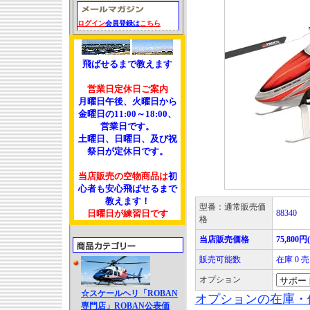
ログイン
会員登録は
こちら
飛ばせるまで教えます
営業日定休日ご案内
月曜日午後、火曜日から
金曜日の11:00～18:00、
営業日です。
土曜日、日曜日、及び祝
祭日が定休日です。
当店販売の空物商品は
初
心者も安心飛ばせるまで
教えます！
型番：通常販売価
日曜日が練習日です
88340
格
当店販売価格
75,800円
販売可能数
在庫 0
オプション
☆スケールヘリ「ROBAN
オプションの在庫・
専門店」ROBAN公表価