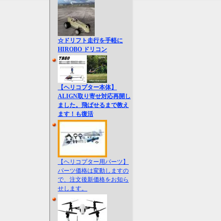
☆ドリフト走行を手軽に
HIROBO ドリコン
【ヘリコプター本体】
ALIGN取り寄せ対応再開し
ました。飛ばせるまで教え
ます！も復活
【ヘリコプター用パーツ】
パーツ価格は変動しますの
で、注文後新価格をお知ら
せします。