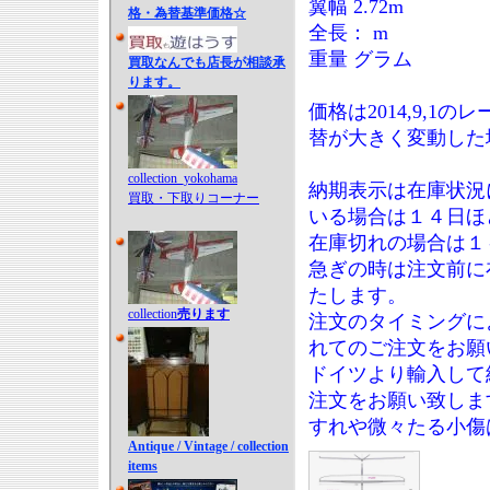
翼幅 2.72m
格・為替基準価格☆
全長： m
重量 グラム
買取なんでも店長が相談承
ります。
価格は2014,9,
替が大きく変動した
collection_yokohama
納期表示は在庫状況
買取・下取りコーナー
いる場合は１４日ほ
在庫切れの場合は１
急ぎの時は注文前に
たします。
collection
売ります
注文のタイミングに
れてのご注文をお願
ドイツより輸入して
注文をお願い致しま
すれや微々たる小傷
Antique / Vintage / collection
items