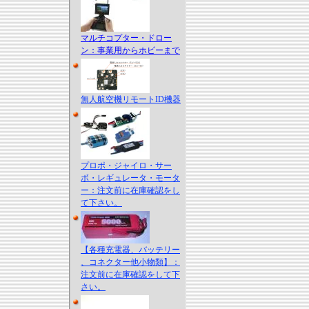
マルチコプター・ドロー
ン：事業用からホビーまで
無人航空機リモートID機器
プロポ・ジャイロ・サー
ボ・レギュレータ・モータ
ー：注文前に在庫確認をし
て下さい。
【各種充電器、バッテリー
、コネクター他小物類】：
注文前に在庫確認をして下
さい。