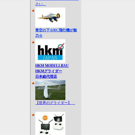
さい。
青空の下☆RC飛行機が魅
力☆
HKM MODELLBAU
HKMグライダー
日本総代理店
【世界のグライダー】