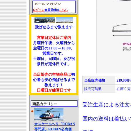
ログイン
会員登録は
こちら
飛ばせるまで教えます
営業日定休日ご案内
月曜日午後、火曜日から
金曜日の11:00～18:00、
営業日です。
土曜日、日曜日、及び祝
祭日が定休日です。
当店販売の空物商品は
初
心者も安心飛ばせるまで
当店販売価格
219,800
教えます！
販売可能数
在庫 0
日曜日が練習日です
受注生産による注文
国内の送料は着払い
☆スケールヘリ「ROBAN
専門店」ROBAN公表価