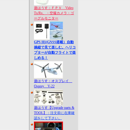
遊はうす：ＦＰＶ Video
Tx/Rx、・空撮カメラ・ゴ
ーグルモニター
GPS H1(GNSS搭載）自動
操縦で見て楽しむ。ヘリコ
プターが自動フライトで楽
しめる！
遊はうす：オスプレイ
Osprey V-22
遊はうす【Upgrade parts &
TOOL】
：注文前に在庫確
認をして下さい。