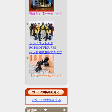
遊はうす【オーディオ】
☆パイロット人形
RC PILOT FIGURES
ヘッド可動選択できます
【クローラー＆バイク】
» カートの中身を見る