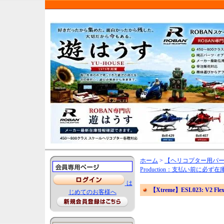
ホーム
>
【ヘリコプター用パ
Production：支払い前に
は
【Xtreme】ESL023: V2 Flexibl
じめてのお客様へ