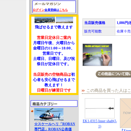
ログイン
会員登録は
こちら
当店販売価格
1,086円(
飛ばせるまで教えます
販売可能数
在庫 0
営業日定休日ご案内
月曜日午後、火曜日から
金曜日の11:00～18:00、
営業日です。
土曜日、日曜日、及び祝
祭日が定休日です。
当店販売の空物商品は
初
心者も安心飛ばせるまで
教えます！
日曜日が練習日です
この商品を買った人は
EK1-0315 Inner shaft(J-
☆スケールヘリ「ROBAN
1)
専門店」ROBAN公表価
【Xtre