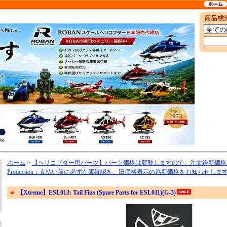
ホーム
>
【ヘリコプター用パーツ】パーツ価格は変動しますので、注文後新価格
Production：支払い前に必ず在庫確認を。旧価格表示の為新価格をお知らせしま
【Xtreme】ESL013: Tail Fins (Spare Parts for ESL011)(G-3)