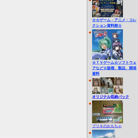
☆☆ゲーム・アニメ・コレ
クション資料館☆
☆ＴＶゲーム☆ソフトウェ
アなど☆版権、製品、開発
資料
オリジナル収納バック
ブリキのおもちゃ