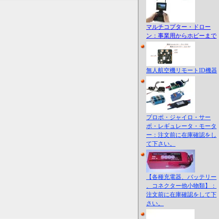
マルチコプター・ドロー
ン：事業用からホビーまで
無人航空機リモートID機器
プロポ・ジャイロ・サー
ボ・レギュレータ・モータ
ー：注文前に在庫確認をし
て下さい。
【各種充電器、バッテリー
、コネクター他小物類】：
注文前に在庫確認をして下
さい。