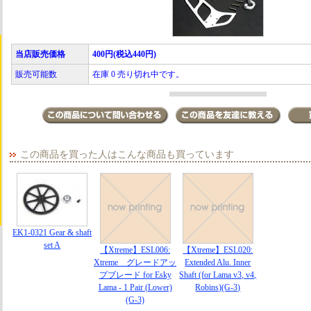
当店販売価格
400円(税込440円)
販売可能数
在庫 0 売り切れ中です。
この商品を買った人はこんな商品も買っています
EK1-0321 Gear & shaft
set A
【Xtreme】ESL006:
【Xtreme】ESL020:
Xtreme グレードアッ
Extended Alu. Inner
プブレード for Esky
Shaft (for Lama v3, v4,
Lama - 1 Pair (Lower)
Robins)(G-3)
(G-3)