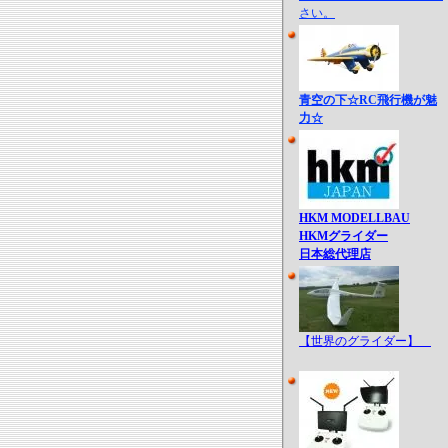
さい。
青空の下☆RC飛行機が魅
力☆
HKM MODELLBAU
HKMグライダー
日本総代理店
【世界のグライダー】