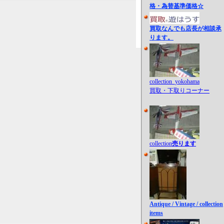
格・為替基準価格☆
買取なんでも店長が相談承
ります。
collection_yokohama
買取・下取りコーナー
collection
売ります
Antique / Vintage / collection
items