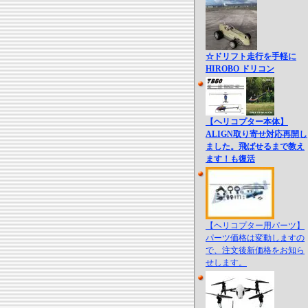
☆ドリフト走行を手軽に
HIROBO ドリコン
【ヘリコプター本体】
ALIGN取り寄せ対応再開し
ました。飛ばせるまで教え
ます！も復活
【ヘリコプター用パーツ】
パーツ価格は変動しますの
で、注文後新価格をお知ら
せします。