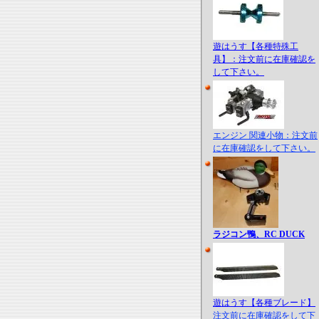
遊はうす【各種特殊工
具】：注文前に在庫確認を
して下さい。
エンジン 関連小物：注文前
に在庫確認をして下さい。
ラジコン鴨、RC DUCK
遊はうす【各種ブレード】
注文前に在庫確認をして下