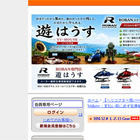
ホーム
>
【ヘリコプター用パ
Walkera ：支払い前に必
は
HM-52＃１-Z-15 Gear
じめてのお客様へ