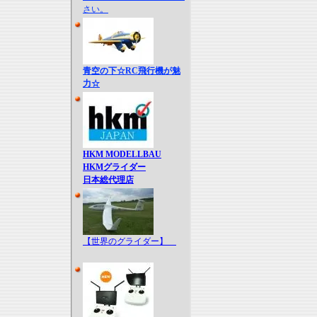
さい。
青空の下☆RC飛行機が魅
力☆
HKM MODELLBAU
HKMグライダー
日本総代理店
【世界のグライダー】