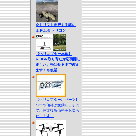
☆ドリフト走行を手軽に
HIROBO ドリコン
【ヘリコプター本体】
ALIGN取り寄せ対応再開し
ました。飛ばせるまで教え
ます！も復活
【ヘリコプター用パーツ】
パーツ価格は変動しますの
で、注文後新価格をお知ら
せします。