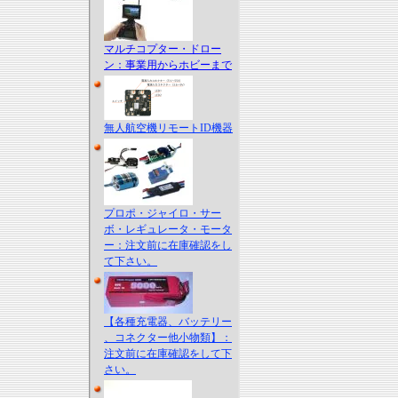
マルチコプター・ドロー
ン：事業用からホビーまで
無人航空機リモートID機器
プロポ・ジャイロ・サー
ボ・レギュレータ・モータ
ー：注文前に在庫確認をし
て下さい。
【各種充電器、バッテリー
、コネクター他小物類】：
注文前に在庫確認をして下
さい。