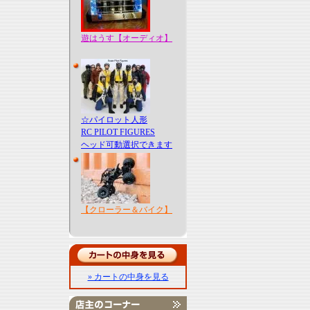
遊はうす【オーディオ】
☆パイロット人形
RC PILOT FIGURES
ヘッド可動選択できます
【クローラー＆バイク】
» カートの中身を見る