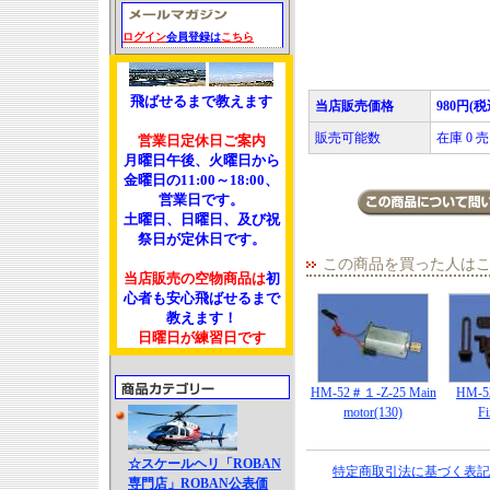
ログイン
会員登録は
こちら
飛ばせるまで教えます
当店販売価格
980円(税
販売可能数
在庫 0
営業日定休日ご案内
月曜日午後、火曜日から
金曜日の11:00～18:00、
営業日です。
土曜日、日曜日、及び祝
祭日が定休日です。
この商品を買った人は
当店販売の空物商品は
初
心者も安心飛ばせるまで
教えます！
日曜日が練習日です
HM-52＃１-Z-25 Main
HM-5
motor(130)
Fi
☆スケールヘリ「ROBAN
特定商取引法に基づく表記
専門店」ROBAN公表価