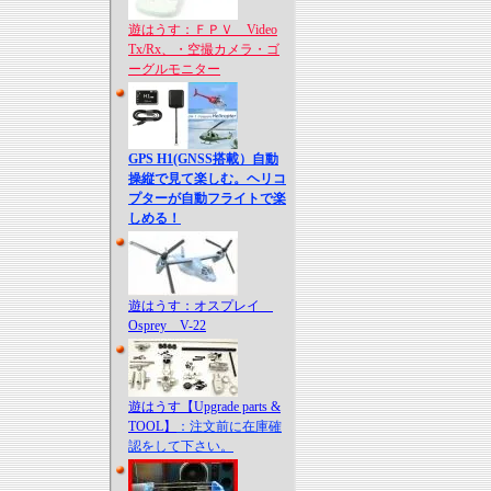
遊はうす：ＦＰＶ Video
Tx/Rx、・空撮カメラ・ゴ
ーグルモニター
GPS H1(GNSS搭載）自動
操縦で見て楽しむ。ヘリコ
プターが自動フライトで楽
しめる！
遊はうす：オスプレイ
Osprey V-22
遊はうす【Upgrade parts &
TOOL】
：注文前に在庫確
認をして下さい。