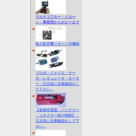
マルチコプター・ドロー
ン：事業用からホビーまで
無人航空機リモートID機器
プロポ・ジャイロ・サー
ボ・レギュレータ・モータ
ー：注文前に在庫確認をし
て下さい。
【各種充電器、バッテリー
、コネクター他小物類】：
注文前に在庫確認をして下
さい。