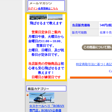
ログイン
会員登録は
こちら
飛ばせるまで教えます
当店販売価格
540円(税
営業日定休日ご案内
販売可能数
在庫 0
月曜日午後、火曜日から
金曜日の11:00～18:00、
営業日です。
土曜日、日曜日、及び祝
祭日が定休日です。
当店販売の空物商品は
初
特定商取引法に基づく表記
心者も安心飛ばせるまで
Co
教えます！
日曜日が練習日です
☆スケールヘリ「ROBAN
専門店」ROBAN公表価