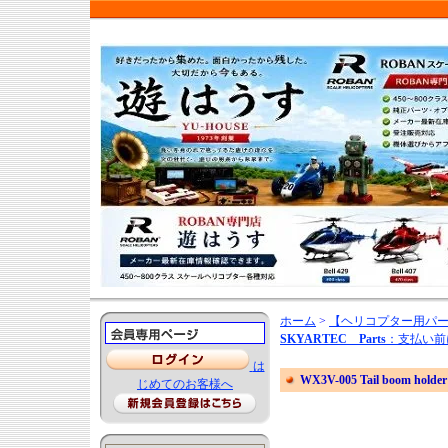
ホーム
>
【ヘリコプター用パ
SKYARTEC Parts
：支払い前
は
WX3V-005 Tail boom holder
じめてのお客様へ