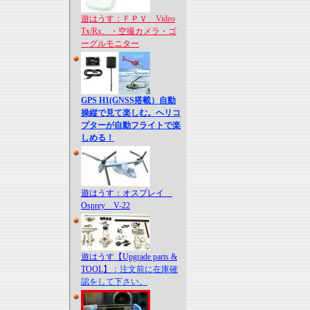
遊はうす：ＦＰＶ Video
Tx/Rx、・空撮カメラ・ゴ
ーグルモニター
GPS H1(GNSS搭載）自動
操縦で見て楽しむ。ヘリコ
プターが自動フライトで楽
しめる！
遊はうす：オスプレイ
Osprey V-22
遊はうす【Upgrade parts &
TOOL】
：注文前に在庫確
認をして下さい。