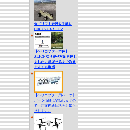
☆ドリフト走行を手軽に
HIROBO ドリコン
【ヘリコプター本体】
ALIGN取り寄せ対応再開し
ました。飛ばせるまで教え
ます！も復活
【ヘリコプター用パーツ】
パーツ価格は変動しますの
で、注文後新価格をお知ら
せします。