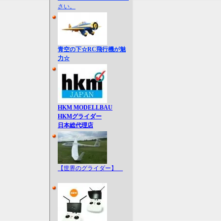
さい。
青空の下☆RC飛行機が魅
力☆
HKM MODELLBAU
HKMグライダー
日本総代理店
【世界のグライダー】