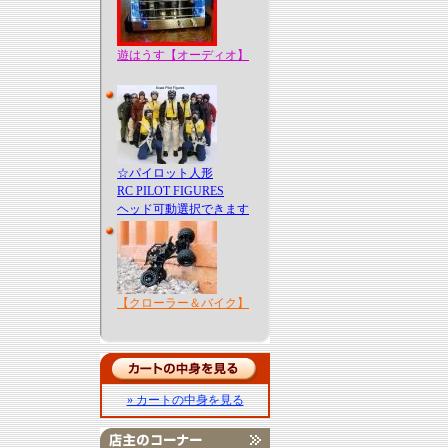
遊はうす【オーディオ】
☆パイロット人形
RC PILOT FIGURES
ヘッド可動選択できます
【クローラー＆バイク】
» カートの中身を見る