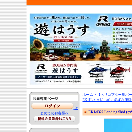
ホーム
>
【ヘリコプター用パ
EK1H-：支払い前に必ず在
は
EK1-0322 Landing Skid (
じめてのお客様へ