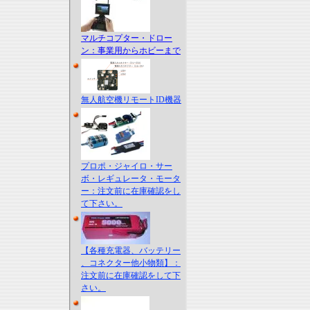
マルチコプター・ドロー
ン：事業用からホビーまで
無人航空機リモートID機器
プロポ・ジャイロ・サー
ボ・レギュレータ・モータ
ー：注文前に在庫確認をし
て下さい。
【各種充電器、バッテリー
、コネクター他小物類】：
注文前に在庫確認をして下
さい。