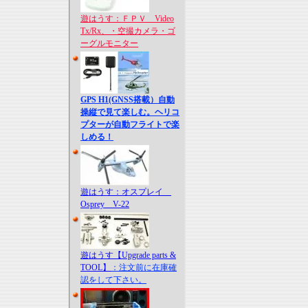
遊はうす：ＦＰＶ Video
Tx/Rx、・空撮カメラ・ゴ
ーグルモニター
GPS H1(GNSS搭載）自動
操縦で見て楽しむ。ヘリコ
プターが自動フライトで楽
しめる！
遊はうす：オスプレイ
Osprey V-22
遊はうす【Upgrade parts &
TOOL】
：注文前に在庫確
認をして下さい。