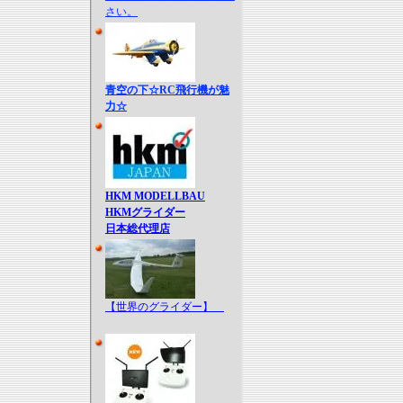
さい。
青空の下☆RC飛行機が魅
力☆
HKM MODELLBAU
HKMグライダー
日本総代理店
【世界のグライダー】