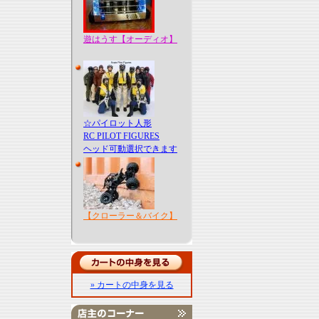
遊はうす【オーディオ】
☆パイロット人形
RC PILOT FIGURES
ヘッド可動選択できます
【クローラー＆バイク】
» カートの中身を見る