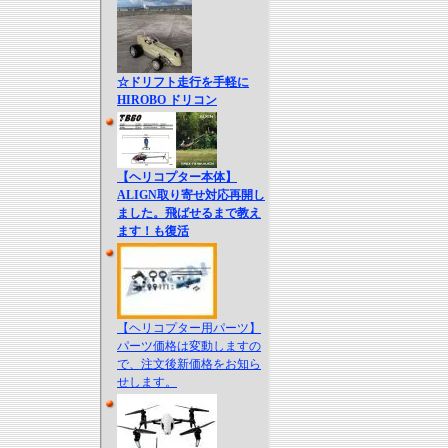
☆ドリフト走行を手軽に
HIROBO ドリコン
【ヘリコプター本体】
ALIGN取り寄せ対応再開し
ました。飛ばせるまで教え
ます！も復活
【ヘリコプター用パーツ】
パーツ価格は変動しますの
で、注文後新価格をお知ら
せします。