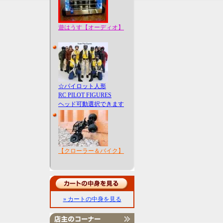
遊はうす【オーディオ】
☆パイロット人形
RC PILOT FIGURES
ヘッド可動選択できます
【クローラー＆バイク】
» カートの中身を見る