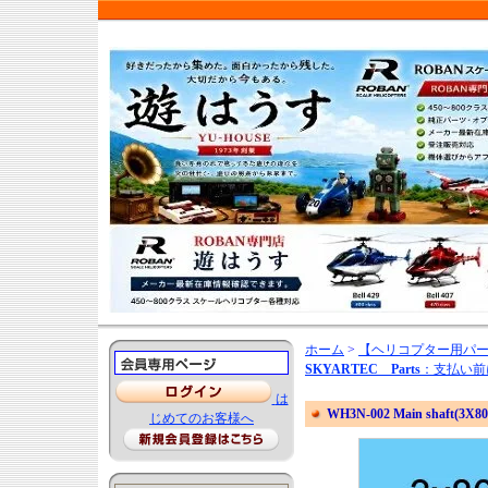
ホーム
>
【ヘリコプター用パ
SKYARTEC Parts
：支払い前
は
WH3N-002 Main shaft(3X80
じめてのお客様へ