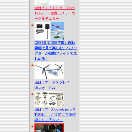
遊はうす：ＦＰＶ Video
Tx/Rx、・空撮カメラ・ゴ
ーグルモニター
GPS H1(GNSS搭載）自動
操縦で見て楽しむ。ヘリコ
プターが自動フライトで楽
しめる！
遊はうす：オスプレイ
Osprey V-22
遊はうす【Upgrade parts &
TOOL】
：注文前に在庫確
認をして下さい。