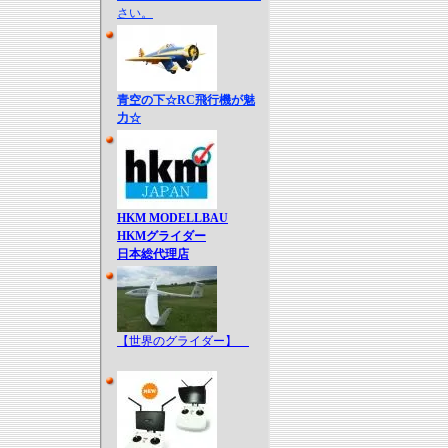
さい。
青空の下☆RC飛行機が魅
力☆
HKM MODELLBAU
HKMグライダー
日本総代理店
【世界のグライダー】