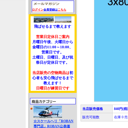
ログイン
会員登録は
こちら
飛ばせるまで教えます
営業日定休日ご案内
月曜日午後、火曜日から
金曜日の11:00～18:00、
営業日です。
土曜日、日曜日、及び祝
祭日が定休日です。
当店販売の空物商品は
初
心者も安心飛ばせるまで
教えます！
日曜日が練習日です
当店販売価格
840円(税
販売可能数
在庫 0
☆スケールヘリ「ROBAN
専門店」ROBAN公表価