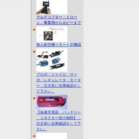
マルチコプター・ドロー
ン：事業用からホビーまで
無人航空機リモートID機器
プロポ・ジャイロ・サー
ボ・レギュレータ・モータ
ー：注文前に在庫確認をし
て下さい。
【各種充電器、バッテリー
、コネクター他小物類】：
注文前に在庫確認をして下
さい。