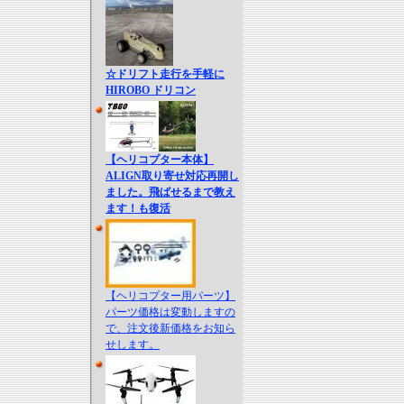
☆ドリフト走行を手軽に
HIROBO ドリコン
【ヘリコプター本体】
ALIGN取り寄せ対応再開し
ました。飛ばせるまで教え
ます！も復活
【ヘリコプター用パーツ】
パーツ価格は変動しますの
で、注文後新価格をお知ら
せします。