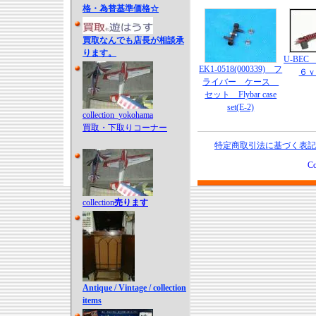
格・為替基準価格☆
買取なんでも店長が相談承
ります。
U-BEC
EK1-0518(000339) フ
６ｖ
ライバー ケース
セット Flybar case
set(E-2)
collection_yokohama
買取・下取りコーナー
特定商取引法に基づく表記
Co
collection
売ります
Antique / Vintage / collection
items