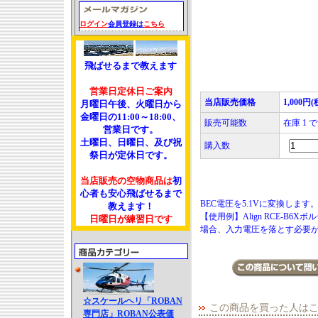
ログイン
会員登録は
こちら
飛ばせるまで教えます
営業日定休日ご案内
当店販売価格
1,000円(
月曜日午後、火曜日から
金曜日の11:00～18:00、
販売可能数
在庫 1 
営業日です。
土曜日、日曜日、及び祝
購入数
祭日が定休日です。
当店販売の空物商品は
初
心者も安心飛ばせるまで
BEC電圧を5.1Vに変換します
教えます！
【使用例】Align RCE-B
日曜日が練習日です
場合、入力電圧を落とす必要
☆スケールヘリ「ROBAN
この商品を買った人は
専門店」ROBAN公表価