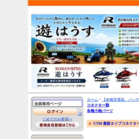
ホーム
>
【各種充電器、バッテ
コネクター類
各種小物パーツ
は
じめてのお客様へ
XT60 最新タイプコネクター 