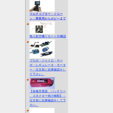
マルチコプター・ドロー
ン：事業用からホビーまで
無人航空機リモートID機器
プロポ・ジャイロ・サー
ボ・レギュレータ・モータ
ー：注文前に在庫確認をし
て下さい。
【各種充電器、バッテリー
、コネクター他小物類】：
注文前に在庫確認をして下
さい。