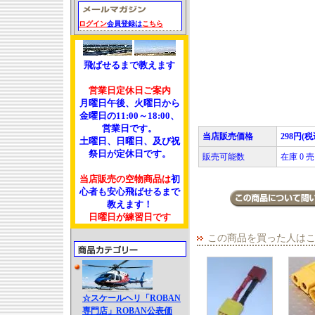
ログイン
会員登録は
こちら
飛ばせるまで教えます
営業日定休日ご案内
月曜日午後、火曜日から
金曜日の11:00～18:00、
営業日です。
当店販売価格
298円(税
土曜日、日曜日、及び祝
祭日が定休日です。
販売可能数
在庫 0
当店販売の空物商品は
初
心者も安心飛ばせるまで
教えます！
日曜日が練習日です
この商品を買った人は
☆スケールヘリ「ROBAN
専門店」ROBAN公表価