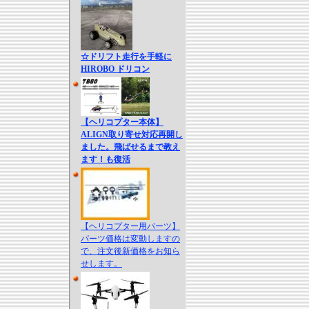
☆ドリフト走行を手軽に
HIROBO ドリコン
【ヘリコプター本体】
ALIGN取り寄せ対応再開し
ました。飛ばせるまで教え
ます！も復活
【ヘリコプター用パーツ】
パーツ価格は変動しますの
で、注文後新価格をお知ら
せします。