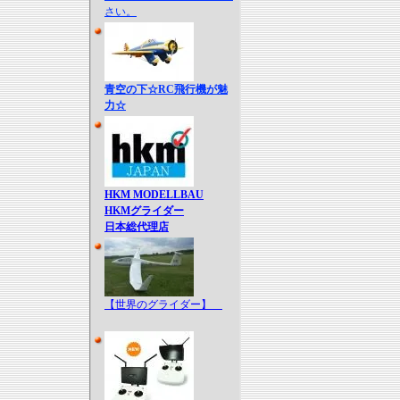
さい。
青空の下☆RC飛行機が魅
力☆
HKM MODELLBAU
HKMグライダー
日本総代理店
【世界のグライダー】