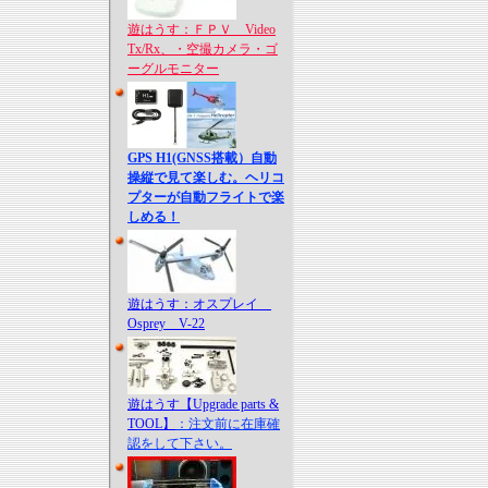
遊はうす：ＦＰＶ Video
Tx/Rx、・空撮カメラ・ゴ
ーグルモニター
GPS H1(GNSS搭載）自動
操縦で見て楽しむ。ヘリコ
プターが自動フライトで楽
しめる！
遊はうす：オスプレイ
Osprey V-22
遊はうす【Upgrade parts &
TOOL】
：注文前に在庫確
認をして下さい。