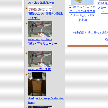
格・為替基準価格☆
XT60
XT60 オスとTコネク
クター
ターメスの変換コネ
セット
買取なんでも店長が相談承
クター 1セット@K
ります。
(14543)
特定商取引法に基づく表記
collection_yokohama
Co
買取・下取りコーナー
collection
売ります
Antique / Vintage / collection
items