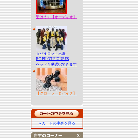
遊はうす【オーディオ】
☆パイロット人形
RC PILOT FIGURES
ヘッド可動選択できます
【クローラー＆バイク】
» カートの中身を見る