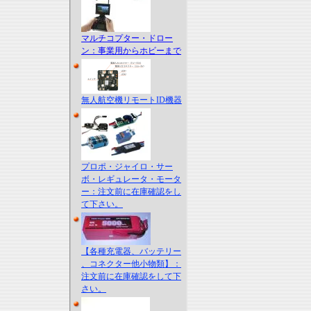
マルチコプター・ドロー
ン：事業用からホビーまで
無人航空機リモートID機器
プロポ・ジャイロ・サー
ボ・レギュレータ・モータ
ー：注文前に在庫確認をし
て下さい。
【各種充電器、バッテリー
、コネクター他小物類】：
注文前に在庫確認をして下
さい。