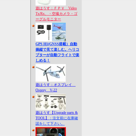
遊はうす：ＦＰＶ Video
Tx/Rx、・空撮カメラ・ゴ
ーグルモニター
GPS H1(GNSS搭載）自動
操縦で見て楽しむ。ヘリコ
プターが自動フライトで楽
しめる！
遊はうす：オスプレイ
Osprey V-22
遊はうす【Upgrade parts &
TOOL】
：注文前に在庫確
認をして下さい。