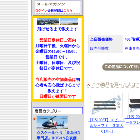
ログイン
会員登録は
こちら
飛ばせるまで教えます
当店販売価格
400円(税
営業日定休日ご案内
月曜日午後、火曜日から
販売可能数
在庫 0
金曜日の11:00～18:00、
営業日です。
土曜日、日曜日、及び祝
祭日が定休日です。
当店販売の空物商品は
初
この商品を買った人は
心者も安心飛ばせるまで
教えます！
日曜日が練習日です
【HS12
【HS1003T】スピンド
ータブレー
ルシャフト、３本入
り(M-1)
☆スケールヘリ「ROBAN
専門店」ROBAN公表価