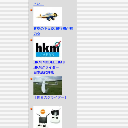
さい。
青空の下☆RC飛行機が魅
力☆
HKM MODELLBAU
HKMグライダー
日本総代理店
【世界のグライダー】