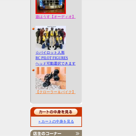
遊はうす【オーディオ】
☆パイロット人形
RC PILOT FIGURES
ヘッド可動選択できます
【クローラー＆バイク】
» カートの中身を見る