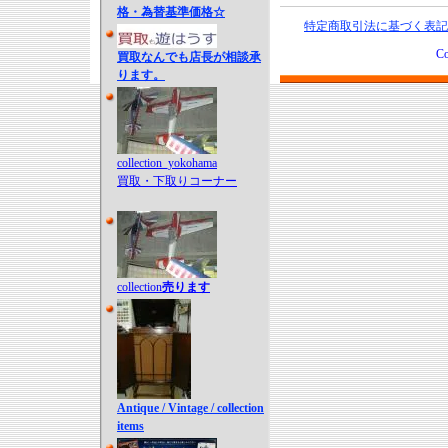
格・為替基準価格☆
特定商取引法に基づく表記
Co
買取なんでも店長が相談承
ります。
collection_yokohama
買取・下取りコーナー
collection
売ります
Antique / Vintage / collection
items