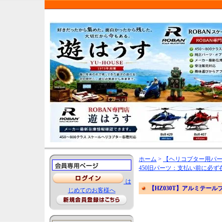
ホーム
>
【ヘリコプター用パ
450旧パーツ：支払い前に必
は
【HZ030T】アルミテール
じめてのお客様へ