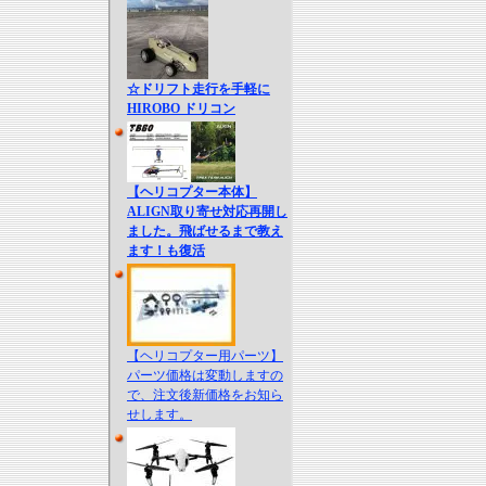
☆ドリフト走行を手軽に
HIROBO ドリコン
【ヘリコプター本体】
ALIGN取り寄せ対応再開し
ました。飛ばせるまで教え
ます！も復活
【ヘリコプター用パーツ】
パーツ価格は変動しますの
で、注文後新価格をお知ら
せします。