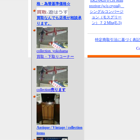
EK2-0420 6 CH Mini
格・為替基準価格☆
receiver (w/o crystal)
シングルコンバージ
ョン（モスグリー
買取なんでも店長が相談承
ン）７２Mhz(E-5)
ります。
特定商取引法に基づく表記
Co
collection_yokohama
買取・下取りコーナー
collection
売ります
Antique / Vintage / collection
items