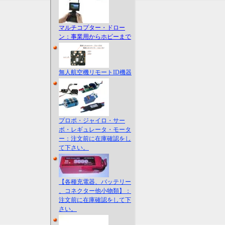
マルチコプター・ドロー
ン：事業用からホビーまで
無人航空機リモートID機器
プロポ・ジャイロ・サー
ボ・レギュレータ・モータ
ー：注文前に在庫確認をし
て下さい。
【各種充電器、バッテリー
、コネクター他小物類】：
注文前に在庫確認をして下
さい。