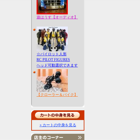
遊はうす【オーディオ】
☆パイロット人形
RC PILOT FIGURES
ヘッド可動選択できます
【クローラー＆バイク】
» カートの中身を見る