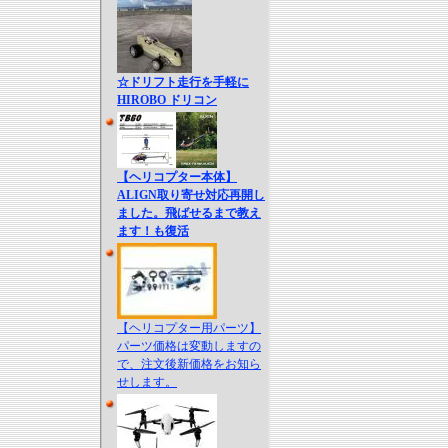
☆ドリフト走行を手軽に
HIROBO ドリコン
【ヘリコプター本体】
ALIGN取り寄せ対応再開し
ました。飛ばせるまで教え
ます！も復活
【ヘリコプター用パーツ】
パーツ価格は変動しますの
で、注文後新価格をお知ら
せします。