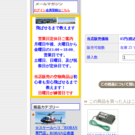
ログイン
会員登録は
こちら
飛ばせるまで教えます
営業日定休日ご案内
当店販売価格
65円(税込
月曜日午後、火曜日から
販売可能数
在庫 25
金曜日の11:00～18:00、
営業日です。
購入数
土曜日、日曜日、及び祝
祭日が定休日です。
当店販売の空物商品は
初
心者も安心飛ばせるまで
教えます！
日曜日が練習日です
この商品を買った人は
☆スケールヘリ「ROBAN
専門店」ROBAN公表価