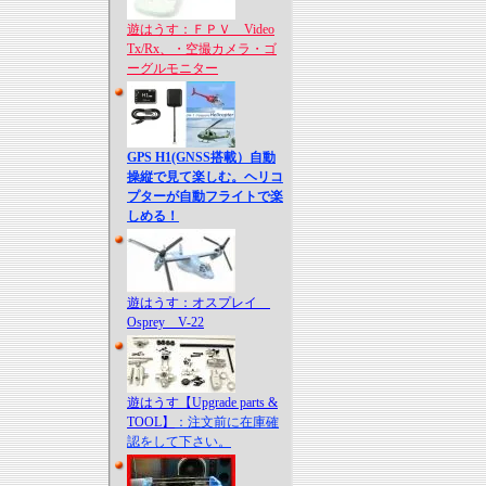
遊はうす：ＦＰＶ Video
Tx/Rx、・空撮カメラ・ゴ
ーグルモニター
GPS H1(GNSS搭載）自動
操縦で見て楽しむ。ヘリコ
プターが自動フライトで楽
しめる！
遊はうす：オスプレイ
Osprey V-22
遊はうす【Upgrade parts &
TOOL】
：注文前に在庫確
認をして下さい。