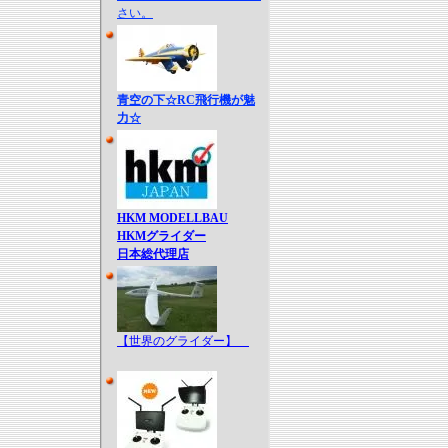
さい。
青空の下☆RC飛行機が魅
力☆
HKM MODELLBAU
HKMグライダー
日本総代理店
【世界のグライダー】