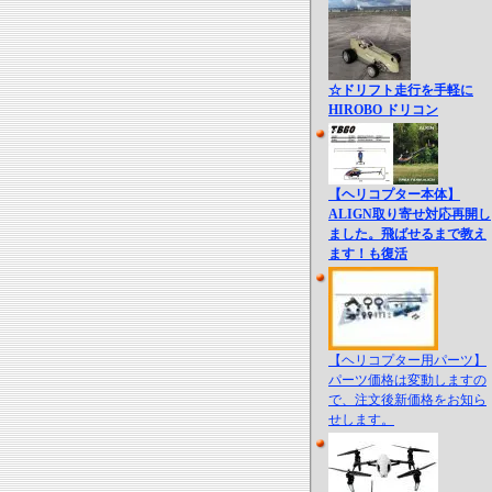
☆ドリフト走行を手軽に
HIROBO ドリコン
【ヘリコプター本体】
ALIGN取り寄せ対応再開し
ました。飛ばせるまで教え
ます！も復活
【ヘリコプター用パーツ】
パーツ価格は変動しますの
で、注文後新価格をお知ら
せします。