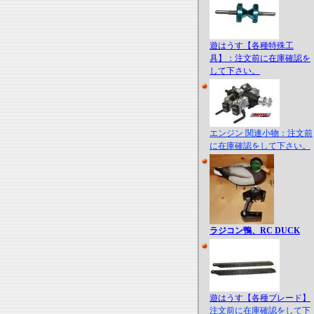
遊はうす【各種特殊工
具】：注文前に在庫確認を
して下さい。
エンジン 関連小物：注文前
に在庫確認をして下さい。
ラジコン鴨、RC DUCK
遊はうす【各種ブレード】
注文前に在庫確認をして下