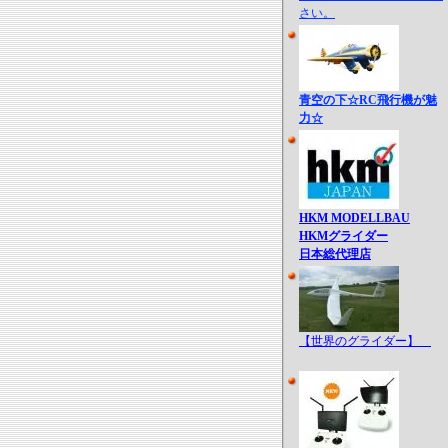
さい。
青空の下☆RC飛行機が魅
力☆
HKM MODELLBAU
HKMグライダー
日本総代理店
【世界のグライダー】