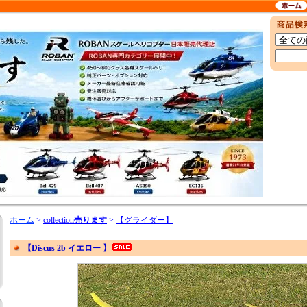
ホーム
>
collection
売ります
>
【グライダー】
【Discus 2b イエロー 】