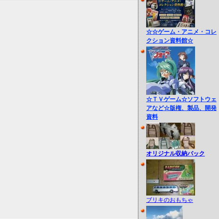
☆☆ゲーム・アニメ・コレ
クション資料館☆
☆ＴＶゲーム☆ソフトウェ
アなど☆版権、製品、開発
資料
オリジナル収納バック
ブリキのおもちゃ