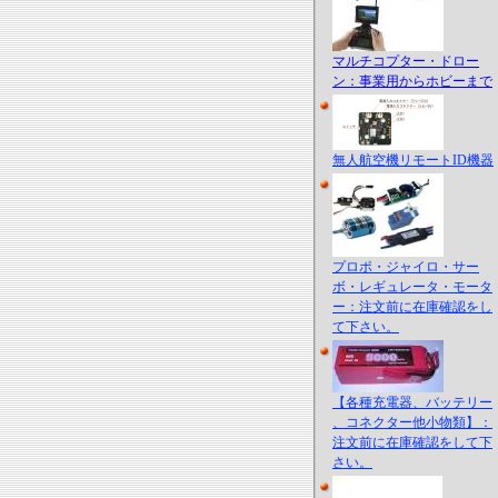
マルチコプター・ドロー
ン：事業用からホビーまで
無人航空機リモートID機器
プロポ・ジャイロ・サー
ボ・レギュレータ・モータ
ー：注文前に在庫確認をし
て下さい。
【各種充電器、バッテリー
、コネクター他小物類】：
注文前に在庫確認をして下
さい。