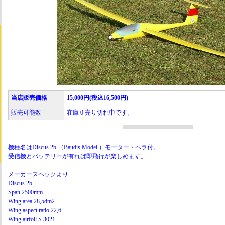
当店販売価格
15,000円(税込16,500円)
販売可能数
在庫 0 売り切れ中です。
機種名はDiscus 2b （Baudis Model ）モーター・ペラ付。
受信機とバッテリーが有れば即飛行が楽しめます。
メーカースペックより
Discus 2b
Span 2500mm
Wing area 28,5dm2
Wing aspect ratio 22,6
Wing airfoil S 3021