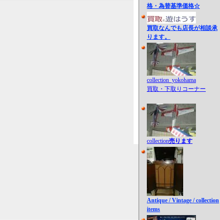
格・為替基準価格☆
買取なんでも店長が相談承
ります。
collection_yokohama
買取・下取りコーナー
collection
売ります
Antique / Vintage / collection
items