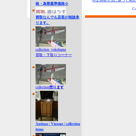
特定商取引法に基づく表記
格・為替基準価格☆
Co
買取なんでも店長が相談承
ります。
collection_yokohama
買取・下取りコーナー
collection
売ります
Antique / Vintage / collection
items