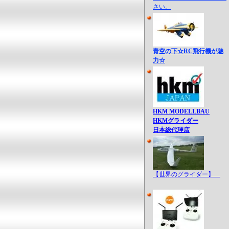
さい。
青空の下☆RC飛行機が魅
力☆
HKM MODELLBAU
HKMグライダー
日本総代理店
【世界のグライダー】