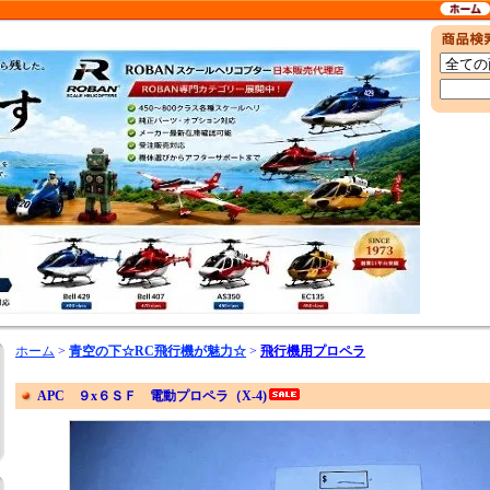
ホーム
>
青空の下☆RC飛行機が魅力☆
>
飛行機用プロペラ
APC ９x６ＳＦ 電動プロペラ（X-4)