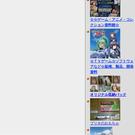
☆☆ゲーム・アニメ・コレ
クション資料館☆
☆ＴＶゲーム☆ソフトウェ
アなど☆版権、製品、開発
資料
オリジナル収納バック
ブリキのおもちゃ