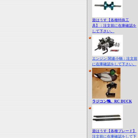
遊はうす【各種特殊工
具】：注文前に在庫確認を
して下さい。
エンジン 関連小物：注文前
に在庫確認をして下さい。
ラジコン鴨、RC DUCK
遊はうす【各種ブレード】
注文前に在庫確認をして下