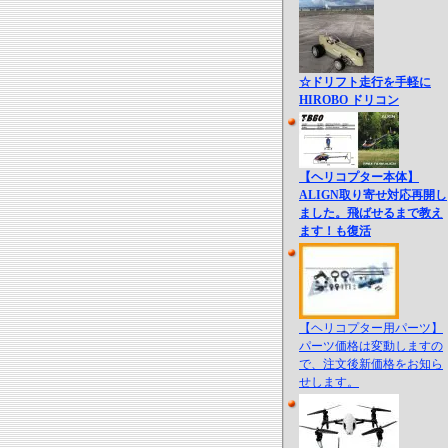
☆ドリフト走行を手軽に
HIROBO ドリコン
【ヘリコプター本体】
ALIGN取り寄せ対応再開し
ました。飛ばせるまで教え
ます！も復活
【ヘリコプター用パーツ】
パーツ価格は変動しますの
で、注文後新価格をお知ら
せします。