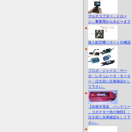
マルチコプター・ドロー
ン：事業用からホビーまで
無人航空機リモートID機器
プロポ・ジャイロ・サー
ボ・レギュレータ・モータ
ー：注文前に在庫確認をし
て下さい。
【各種充電器、バッテリー
、コネクター他小物類】：
注文前に在庫確認をして下
さい。