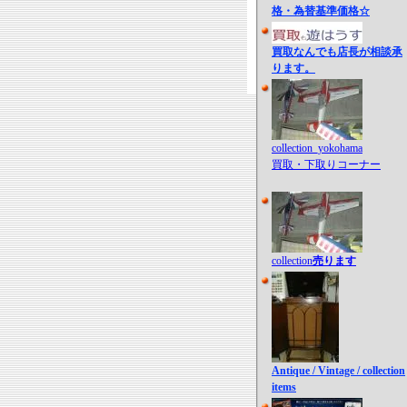
格・為替基準価格☆
買取なんでも店長が相談承
ります。
collection_yokohama
買取・下取りコーナー
collection
売ります
Antique / Vintage / collection
items