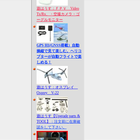
遊はうす：ＦＰＶ Video
Tx/Rx、・空撮カメラ・ゴ
ーグルモニター
GPS H1(GNSS搭載）自動
操縦で見て楽しむ。ヘリコ
プターが自動フライトで楽
しめる！
遊はうす：オスプレイ
Osprey V-22
遊はうす【Upgrade parts &
TOOL】
：注文前に在庫確
認をして下さい。