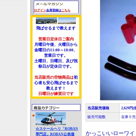
ログイン
会員登録は
こちら
飛ばせるまで教えます
営業日定休日ご案内
月曜日午後、火曜日から
金曜日の11:00～18:00、
営業日です。
土曜日、日曜日、及び祝
祭日が定休日です。
当店販売の空物商品は
初
心者も安心飛ばせるまで
教えます！
日曜日が練習日です
当店販売価格
2,629円(
販売可能数
在庫 0
☆スケールヘリ「ROBAN
かっこいいローワイ
専門店」ROBAN公表価