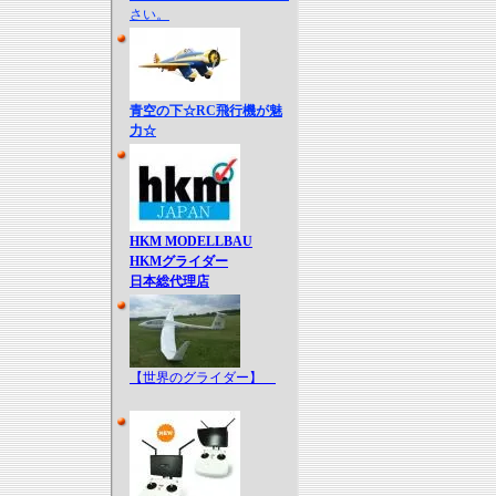
さい。
青空の下☆RC飛行機が魅
力☆
HKM MODELLBAU
HKMグライダー
日本総代理店
【世界のグライダー】