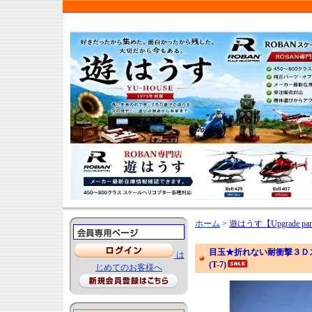
ホーム
>
遊はうす【Upgrade par
目玉★折れない耐衝撃３Ｄスキ
は
(T-7)
じめてのお客様へ