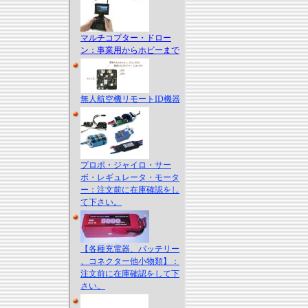
マルチコプター・ドロー
ン：事業用からホビーまで
無人航空機リモートID機器
プロポ・ジャイロ・サー
ボ・レギュレータ・モータ
ー：注文前に在庫確認をし
て下さい。
【各種充電器、バッテリー
、コネクター他小物類】：
注文前に在庫確認をして下
さい。