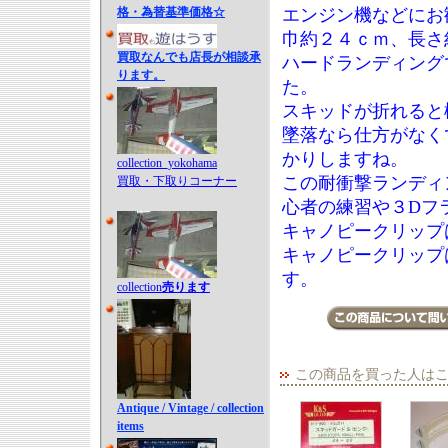
格・為替基準価格☆
エンジン機などにお
巾約２４ｃｍ、長さ
買取なんでも店長が相談承
ハードランディング
ります。
た。
スキッドが折れると
墜落なら仕方がなく
かりしますね。
collection_yokohama
この耐衝撃ランディ
買取・下取りコーナー
心者の練習や３Dフ
キャノピークリップ
キャノピークリップ
す。
collection
売ります
この商品を買った人は
Antique / Vintage / collection
items