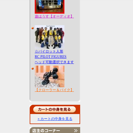
遊はうす【オーディオ】
☆パイロット人形
RC PILOT FIGURES
ヘッド可動選択できます
【クローラー＆バイク】
» カートの中身を見る