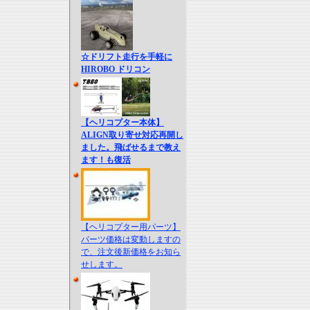
☆ドリフト走行を手軽に
HIROBO ドリコン
【ヘリコプター本体】
ALIGN取り寄せ対応再開し
ました。飛ばせるまで教え
ます！も復活
【ヘリコプター用パーツ】
パーツ価格は変動しますの
で、注文後新価格をお知ら
せします。