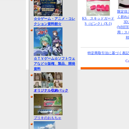
限定目
く折れ
KS スキッドガード
☆☆ゲーム・アニメ・コレ
3
S（ピンク）(X-1)
クション資料館☆
(WHIT
用：ス
R
特定商取引法に基づく表記
☆ＴＶゲーム☆ソフトウェ
Co
アなど☆版権、製品、開発
資料
オリジナル収納バック
ブリキのおもちゃ