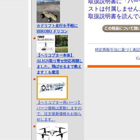
取扱説明書に「パー
ストは付属しません
取扱説明書を読んで
☆ドリフト走行を手軽に
HIROBO ドリコン
特定商取引法に基づく表記
【ヘリコプター本体】
Co
ALIGN取り寄せ対応再開し
ました。飛ばせるまで教え
ます！も復活
【ヘリコプター用パーツ】
パーツ価格は変動しますの
で、注文後新価格をお知ら
せします。