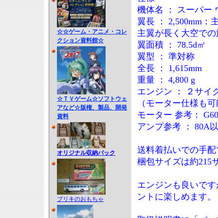
機体名 ： スーパー
翼長 ： 2,500
主翼が長く大空での
☆☆ゲーム・アニメ・コレ
クション資料館☆
翼面積 ： 78.5d㎡
翼型 ： 準対称
全長 ： 1,615mm
重量 ： 4,800 g
エンジン ： ２サイク
☆ＴＶゲーム☆ソフトウェ
（モーター仕様も可
アなど☆版権、製品、開発
モーター 参考： G60
資料
アンプ参考 ： 80A
送料着払いでの手配
オリジナル収納バック
梱包サイズは約215
エンジンも良いです
ントに楽しめます。
ブリキのおもちゃ