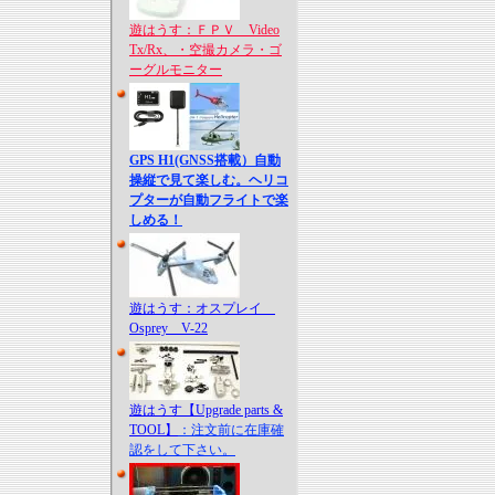
遊はうす：ＦＰＶ Video
Tx/Rx、・空撮カメラ・ゴ
ーグルモニター
GPS H1(GNSS搭載）自動
操縦で見て楽しむ。ヘリコ
プターが自動フライトで楽
しめる！
遊はうす：オスプレイ
Osprey V-22
遊はうす【Upgrade parts &
TOOL】
：注文前に在庫確
認をして下さい。