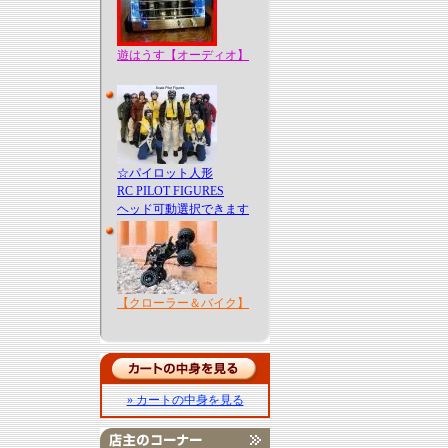
遊はうす【オーディオ】
☆パイロット人形
RC PILOT FIGURES
ヘッド可動選択できます
【クローラー＆バイク】
» カートの中身を見る