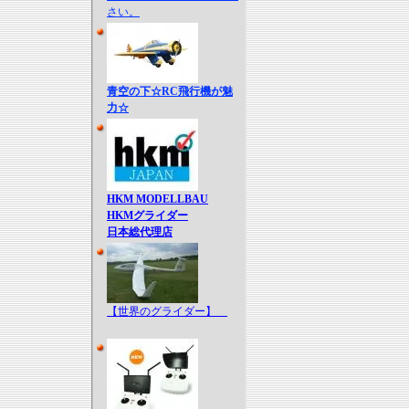
さい。
青空の下☆RC飛行機が魅
力☆
HKM MODELLBAU
HKMグライダー
日本総代理店
【世界のグライダー】