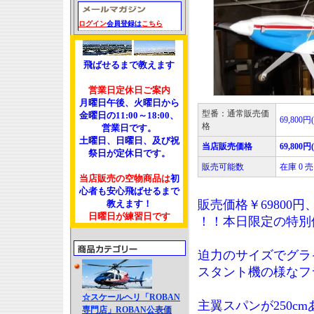
ログイン
会員登録は
こちら
飛ばせるまで教えます
営業日定休日ご案内
月曜日午後、火曜日から
型番：通常販売価
金曜日の11:00～18:00、
69,800円
格
営業日です。
土曜日、日曜日、及び祝
当店販売価格
69,800円
祭日が定休日です。
販売可能数
在庫 0
当店販売の空物商品は
初
心者も安心飛ばせるまで
販売価格￥69800円
教えます！
日曜日が練習日です
！！本日限定の特別
迫力のサイズでグラ
スタント機の様なフ
☆スケールヘリ「ROBAN
主翼スパンが250c
専門店」ROBAN公表価