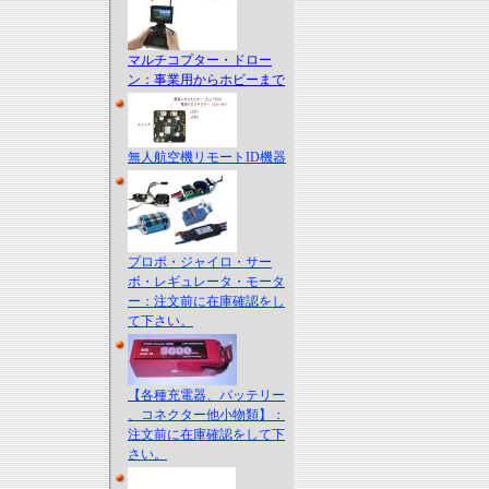
マルチコプター・ドロー
ン：事業用からホビーまで
無人航空機リモートID機器
プロポ・ジャイロ・サー
ボ・レギュレータ・モータ
ー：注文前に在庫確認をし
て下さい。
【各種充電器、バッテリー
、コネクター他小物類】：
注文前に在庫確認をして下
さい。