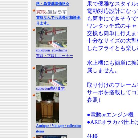
果で優雅なスタイル
格・為替基準価格☆
電動対応設計になっ
も簡単にできそうで
買取なんでも店長が相談承
ります。
ワンタッチ式のキャ
交換も簡単に行えま
十分なサイズの大型
したフライとも楽し
collection_yokohama
買取・下取りコーナー
水上機にも簡単に換
属しません。
取り付けのフレーム
collection
売ります
サーボを搭載してコ
参照）
●電動orエンジン機
●ARFオラカバ仕上
Antique / Vintage / collection
items
仕様