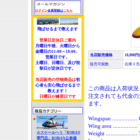
ログイン
会員登録は
こちら
飛ばせるまで教えます
営業日定休日ご案内
月曜日午後、火曜日から
金曜日の11:00～18:00、
当店販売価格
18,800円
営業日です。
土曜日、日曜日、及び祝
販売可能数
在庫 0
祭日が定休日です。
当店販売の空物商品は
初
心者も安心飛ばせるまで
この商品は入荷状況
教えます！
注文されても代金の
日曜日が練習日です
ます。
Wingspan ...............
Wing area ..............
☆スケールヘリ「ROBAN
Weight ...................
専門店」ROBAN公表価