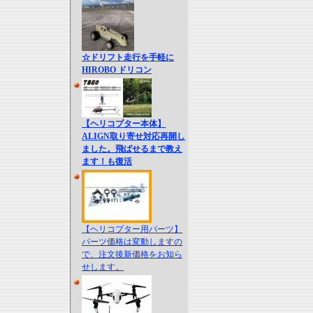
☆ドリフト走行を手軽に
HIROBO ドリコン
【ヘリコプター本体】
ALIGN取り寄せ対応再開し
ました。飛ばせるまで教え
ます！も復活
【ヘリコプター用パーツ】
パーツ価格は変動しますの
で、注文後新価格をお知ら
せします。