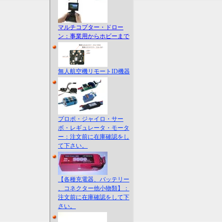
マルチコプター・ドロー
ン：事業用からホビーまで
無人航空機リモートID機器
プロポ・ジャイロ・サー
ボ・レギュレータ・モータ
ー：注文前に在庫確認をし
て下さい。
【各種充電器、バッテリー
、コネクター他小物類】：
注文前に在庫確認をして下
さい。