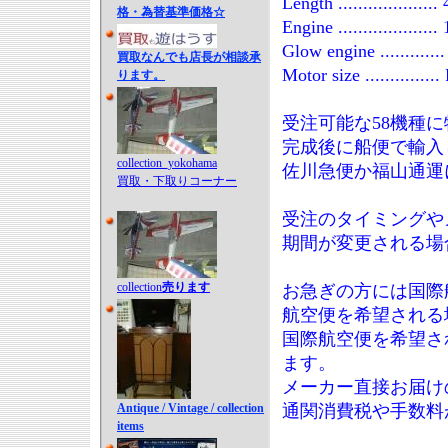
Length ..................
格・為替基準価格☆
Engine ...................
Glow engine ............
買取なんでも店長が相談承
Motor size .............
ります。
受注可能な58機種
完成後に船便で輸入
collection_yokohama
佐川急便か福山通運
買取・下取りコーナー
受注のタイミングや
期間が変更される場
collection
売ります
お急ぎの方には国際
航空便を希望される
国際航空便を希望さ
ます。
メーカー直接お届け
Antique / Vintage / collection
通関消費税や手数料
items