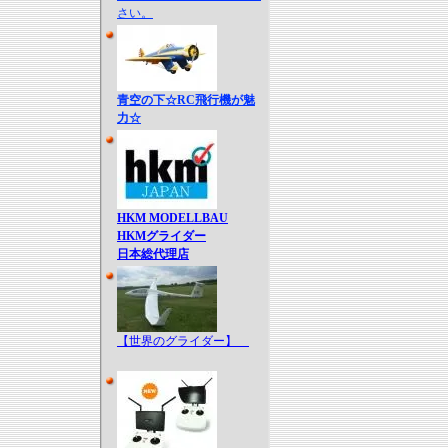
さい。
青空の下☆RC飛行機が魅
力☆
HKM MODELLBAU
HKMグライダー
日本総代理店
【世界のグライダー】