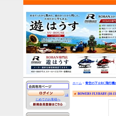
ホーム
>
青空の下☆RC飛行機
BOWERS FLYBABY (10-15
は
じめてのお客様へ