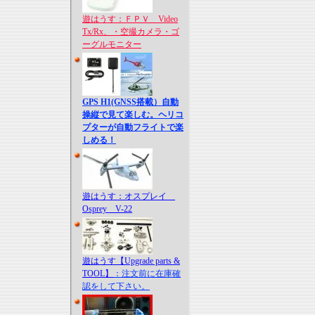
遊はうす：ＦＰＶ Video
Tx/Rx、・空撮カメラ・ゴ
ーグルモニター
GPS H1(GNSS搭載）自動
操縦で見て楽しむ。ヘリコ
プターが自動フライトで楽
しめる！
遊はうす：オスプレイ
Osprey V-22
遊はうす【Upgrade parts &
TOOL】
：注文前に在庫確
認をして下さい。