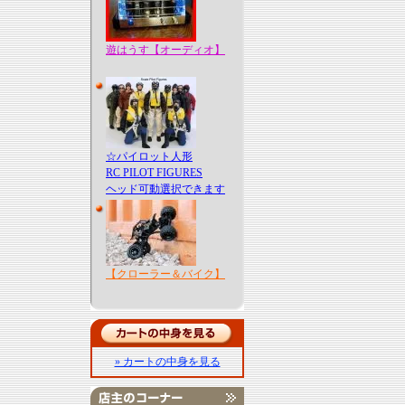
遊はうす【オーディオ】
☆パイロット人形
RC PILOT FIGURES
ヘッド可動選択できます
【クローラー＆バイク】
» カートの中身を見る