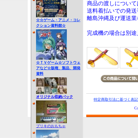
商品の渡しについて
送料着払いでの発送
離島沖縄及び運送業
☆☆ゲーム・アニメ・コレ
クション資料館☆
完成機の場合は別途
☆ＴＶゲーム☆ソフトウェ
アなど☆版権、製品、開発
資料
オリジナル収納バック
特定商取引法に基づく表記
Co
ブリキのおもちゃ