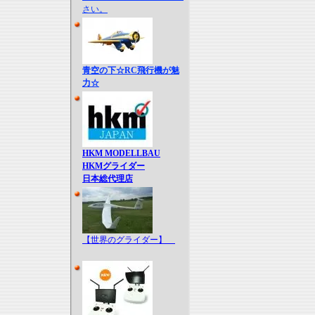
さい。
青空の下☆RC飛行機が魅
力☆
HKM MODELLBAU
HKMグライダー
日本総代理店
【世界のグライダー】