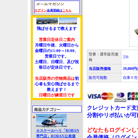
ログイン
会員登録は
こちら
飛ばせるまで教えます
営業日定休日ご案内
月曜日午後、火曜日から
金曜日の11:00～18:00、
型番：通常販売価
営業日です。
256
格
土曜日、日曜日、及び祝
祭日が定休日です。
当店販売価格
29,800円
販売可能数
在庫 0
当店販売の空物商品は
初
心者も安心飛ばせるまで
教えます！
日曜日が練習日です
クレジットカード支
分割やリポ払いが可
どなたもログインし
☆スケールヘリ「ROBAN
専門店」ROBAN公表価
会員価格（ログイン