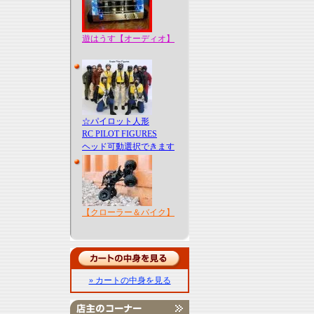
遊はうす【オーディオ】
☆パイロット人形
RC PILOT FIGURES
ヘッド可動選択できます
【クローラー＆バイク】
» カートの中身を見る