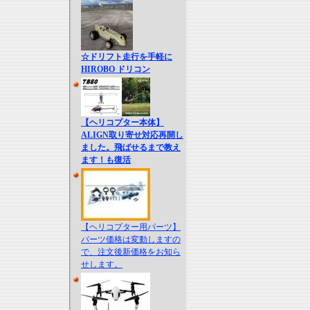
☆ドリフト走行を手軽に
HIROBO ドリコン
【ヘリコプター本体】
ALIGN取り寄せ対応再開し
ました。飛ばせるまで教え
ます！も復活
【ヘリコプター用パーツ】
パーツ価格は変動しますの
で、注文後新価格をお知ら
せします。