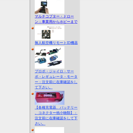
マルチコプター・ドロー
ン：事業用からホビーまで
無人航空機リモートID機器
プロポ・ジャイロ・サー
ボ・レギュレータ・モータ
ー：注文前に在庫確認をし
て下さい。
【各種充電器、バッテリー
、コネクター他小物類】：
注文前に在庫確認をして下
さい。