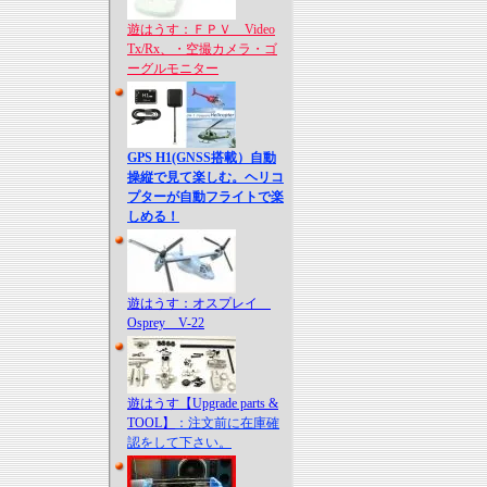
遊はうす：ＦＰＶ Video
Tx/Rx、・空撮カメラ・ゴ
ーグルモニター
GPS H1(GNSS搭載）自動
操縦で見て楽しむ。ヘリコ
プターが自動フライトで楽
しめる！
遊はうす：オスプレイ
Osprey V-22
遊はうす【Upgrade parts &
TOOL】
：注文前に在庫確
認をして下さい。