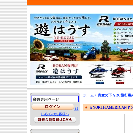
ホーム
>
青空の下☆RC飛行機
☆NORTH AMERICAN P-5
は
じめてのお客様へ