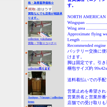
格・為替基準価格☆
す。
買取なんでも店長が相談承
NORTH AMERICAN P-
ります。
Wingspan .................
Wing area ................
Approximate flying weigh
collection_yokohama
Length ....................
買取・下取りコーナー
Recommended engine si
バッテリー交換に便
けます。
脚は固定です。引き
梱包サイズ約 99x42x
collection
売ります
送料着払いでの手配
営業止めを希望され
営業所名と営業所番
Antique / Vintage / collection
items
店舗での受け取りも