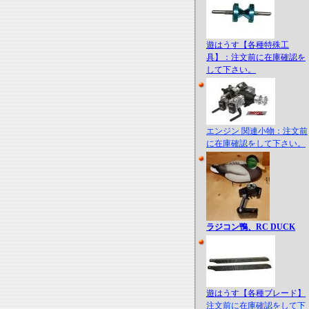
遊はうす【各種特殊工
具】：注文前に在庫確認を
して下さい。
エンジン 関連小物：注文前
に在庫確認をして下さい。
ラジコン鴨、RC DUCK
遊はうす【各種ブレード】
注文前に在庫確認をして下