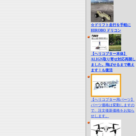
☆ドリフト走行を手軽に
HIROBO ドリコン
【ヘリコプター本体】
ALIGN取り寄せ対応再開し
ました。飛ばせるまで教え
ます！も復活
【ヘリコプター用パーツ】
パーツ価格は変動しますの
で、注文後新価格をお知ら
せします。