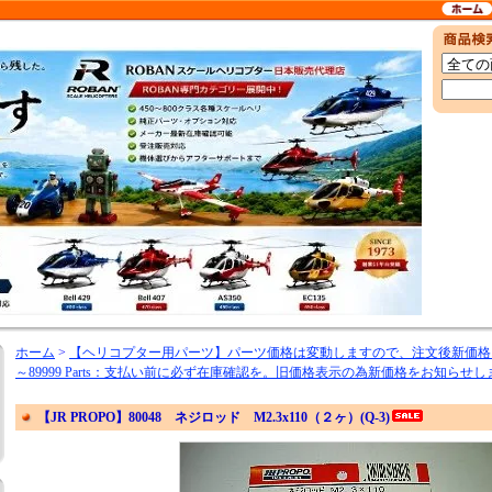
ホーム
>
【ヘリコプター用パーツ】パーツ価格は変動しますので、注文後新価格
～89999 Parts：支払い前に必ず在庫確認を。旧価格表示の為新価格をお知らせし
【JR PROPO】80048 ネジロッド M2.3x110（２ヶ）(Q-3)