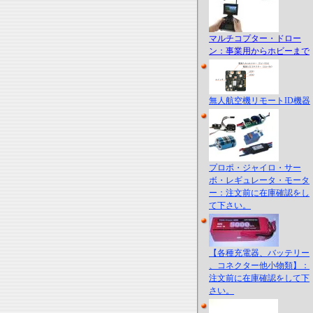
マルチコプター・ドロー
ン：事業用からホビーまで
無人航空機リモートID機器
プロポ・ジャイロ・サー
ボ・レギュレータ・モータ
ー：注文前に在庫確認をし
て下さい。
【各種充電器、バッテリー
、コネクター他小物類】：
注文前に在庫確認をして下
さい。