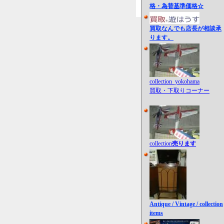
格・為替基準価格☆
買取なんでも店長が相談承
ります。
collection_yokohama
買取・下取りコーナー
collection
売ります
Antique / Vintage / collection
items