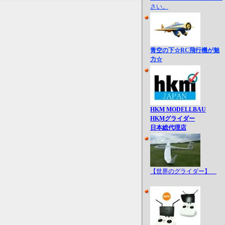
さい。
青空の下☆RC飛行機が魅
力☆
HKM MODELLBAU
HKMグライダー
日本総代理店
【世界のグライダー】