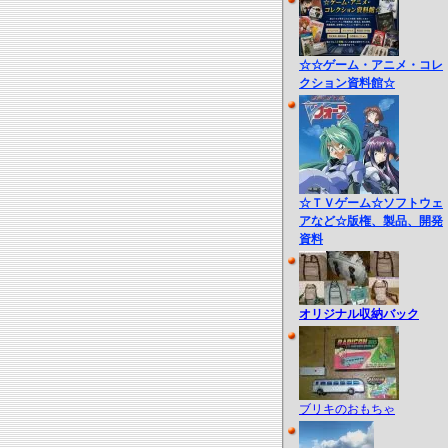
☆☆ゲーム・アニメ・コレ
クション資料館☆
☆ＴＶゲーム☆ソフトウェ
アなど☆版権、製品、開発
資料
オリジナル収納バック
ブリキのおもちゃ