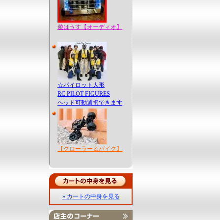
遊はうす【オーディオ】
☆パイロット人形
RC PILOT FIGURES
ヘッド可動選択できます
【クローラー＆バイク】
» カートの中身を見る