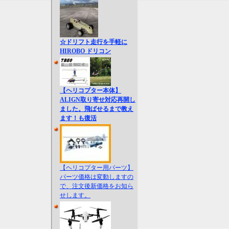
☆ドリフト走行を手軽に
HIROBO ドリコン
【ヘリコプター本体】
ALIGN取り寄せ対応再開し
ました。飛ばせるまで教え
ます！も復活
【ヘリコプター用パーツ】
パーツ価格は変動しますの
で、注文後新価格をお知ら
せします。