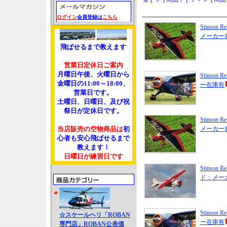
ログイン
会員登録は
こちら
Stinson 
メーカー
飛ばせるまで教えます
営業日定休日ご案内
月曜日午後、火曜日から
Stinson 
金曜日の11:00～18:00、
ー在庫有
営業日です。
土曜日、日曜日、及び祝
祭日が定休日です。
Stinson 
当店販売の空物商品は
初
メーカー
心者も安心飛ばせるまで
教えます！
日曜日が練習日です
Stinson 
ド：メー
Stinson 
☆スケールヘリ「ROBAN
ー在庫有
専門店」ROBAN公表価