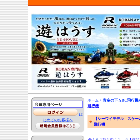
ホーム
>
青空の下☆RC飛行機
飛行機
は
【シーワイモデル スケー
じめてのお客様へ
飛行機
全 [
6
] 商品中 [
1
-
6
] 商