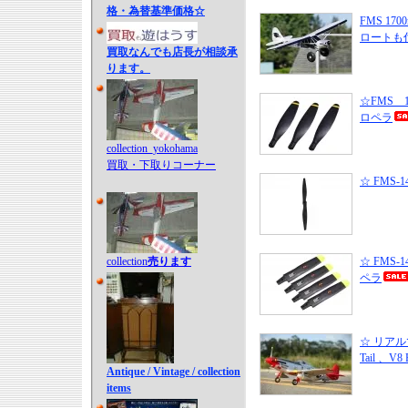
格・為替基準価格☆
FMS 1700
ロートも
買取なんでも店長が相談承
ります。
☆FMS 140
ロペラ
collection_yokohama
買取・下取りコーナー
☆ FMS-1
collection
売ります
☆ FMS-14
ペラ
☆ リアル
Tail 、V8
Antique / Vintage / collection
items