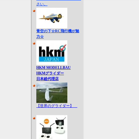
さい。
青空の下☆RC飛行機が魅
力☆
HKM MODELLBAU
HKMグライダー
日本総代理店
【世界のグライダー】