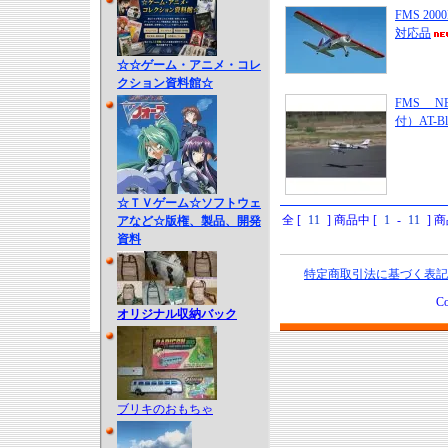
FMS 200
対応品
☆☆ゲーム・アニメ・コレ
クション資料館☆
FMS NE
付）AT-
☆ＴＶゲーム☆ソフトウェ
全 [
11
] 商品中 [
1
-
11
] 
アなど☆版権、製品、開発
資料
特定商取引法に基づく表記
Co
オリジナル収納バック
ブリキのおもちゃ