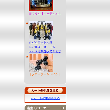
遊はうす【オーディオ】
☆パイロット人形
RC PILOT FIGURES
ヘッド可動選択できます
【クローラー＆バイク】
» カートの中身を見る