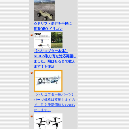
☆ドリフト走行を手軽に
HIROBO ドリコン
【ヘリコプター本体】
ALIGN取り寄せ対応再開し
ました。飛ばせるまで教え
ます！も復活
【ヘリコプター用パーツ】
パーツ価格は変動しますの
で、注文後新価格をお知ら
せします。