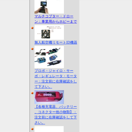
マルチコプター・ドロー
ン：事業用からホビーまで
無人航空機リモートID機器
プロポ・ジャイロ・サー
ボ・レギュレータ・モータ
ー：注文前に在庫確認をし
て下さい。
【各種充電器、バッテリー
、コネクター他小物類】：
注文前に在庫確認をして下
さい。