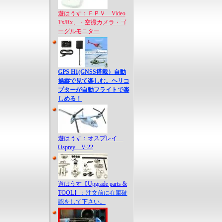
遊はうす：ＦＰＶ Video
Tx/Rx、・空撮カメラ・ゴ
ーグルモニター
GPS H1(GNSS搭載）自動
操縦で見て楽しむ。ヘリコ
プターが自動フライトで楽
しめる！
遊はうす：オスプレイ
Osprey V-22
遊はうす【Upgrade parts &
TOOL】
：注文前に在庫確
認をして下さい。