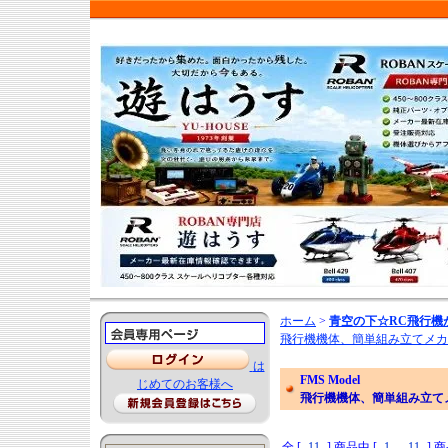
ホーム
>
青空の下☆RC飛行機
飛行機機体、簡単組み立てメカ
は
FMS Model
じめてのお客様へ
飛行機機体、簡単組み立て
全 [
11
] 商品中 [
1
-
11
] 