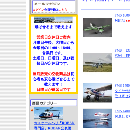
ログイン
会員登録は
こちら
FMS 18
対応品
飛ばせるまで教えます
営業日定休日ご案内
月曜日午後、火曜日から
金曜日の11:00～18:00、
FMS 13
営業日です。
V2付（E
土曜日、日曜日、及び祝
祭日が定休日です。
当店販売の空物商品は
初
心者も安心飛ばせるまで
教えます！
FMS 140
日曜日が練習日です
タイヤ仕
取り寄せ
FMS 140
付属しま
☆スケールヘリ「ROBAN
専門店」ROBAN公表価