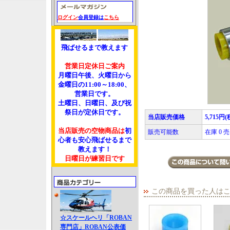
ログイン
会員登録は
こちら
飛ばせるまで教えます
営業日定休日ご案内
月曜日午後、火曜日から
金曜日の11:00～18:00、
営業日です。
土曜日、日曜日、及び祝
祭日が定休日です。
当店販売価格
5,715円(
当店販売の空物商品は
初
販売可能数
在庫 0
心者も安心飛ばせるまで
教えます！
日曜日が練習日です
この商品を買った人は
☆スケールヘリ「ROBAN
専門店」ROBAN公表価