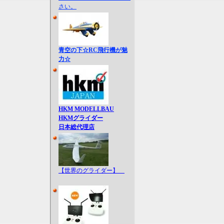
さい。
青空の下☆RC飛行機が魅
力☆
HKM MODELLBAU
HKMグライダー
日本総代理店
【世界のグライダー】