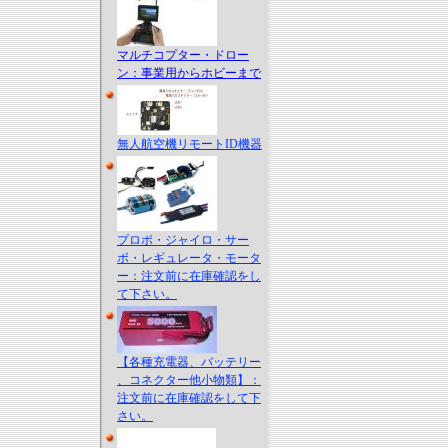
マルチコプター・ドロー
ン：事業用からホビーまで
無人航空機リモートID機器
プロポ・ジャイロ・サー
ボ・レギュレータ・モータ
ー：注文前に在庫確認をし
て下さい。
【各種充電器、バッテリー
、コネクター他小物類】：
注文前に在庫確認をして下
さい。