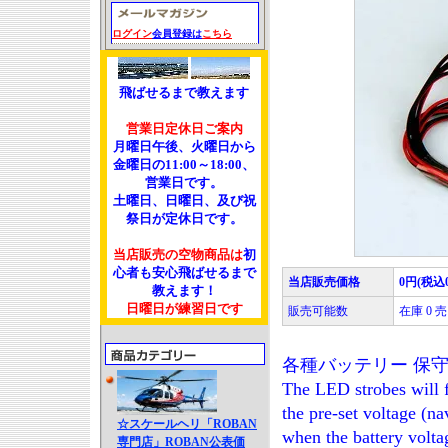
ログイン
会員登録は
こちら
飛ばせるまで教えます
営業日定休日ご案内
月曜日午後、火曜日から
金曜日の11:00～18:00、
営業日です。
土曜日、日曜日、及び祝
祭日が定休日です。
当店販売の空物商品は
初
心者も安心飛ばせるまで
当店販売価格
0円(税込
教えます！
日曜日が練習日です
販売可能数
在庫 0
各種バッテリー 保
The LED strobes will f
the pre-set voltage (n
☆スケールヘリ「ROBAN
when the battery voltag
専門店」ROBAN公表価