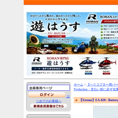
ホーム
>
【ヘリコプター用パ
Production：支払い前に
は
【Xtreme】EA-020 : Battery A
じめてのお客様へ