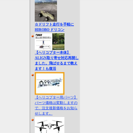
☆ドリフト走行を手軽に
HIROBO ドリコン
【ヘリコプター本体】
ALIGN取り寄せ対応再開し
ました。飛ばせるまで教え
ます！も復活
【ヘリコプター用パーツ】
パーツ価格は変動しますの
で、注文後新価格をお知ら
せします。