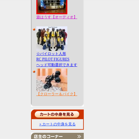
遊はうす【オーディオ】
☆パイロット人形
RC PILOT FIGURES
ヘッド可動選択できます
【クローラー＆バイク】
» カートの中身を見る