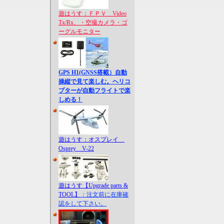
遊はうす：ＦＰＶ Video
Tx/Rx、・空撮カメラ・ゴ
ーグルモニター
GPS H1(GNSS搭載）自動
操縦で見て楽しむ。ヘリコ
プターが自動フライトで楽
しめる！
遊はうす：オスプレイ
Osprey V-22
遊はうす【Upgrade parts &
TOOL】
：注文前に在庫確
認をして下さい。