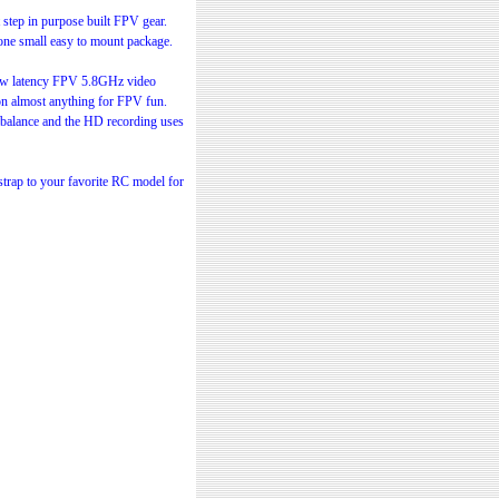
step in purpose built FPV gear.
ne small easy to mount package.
low latency FPV 5.8GHz video
 on almost anything for FPV fun.
 balance and the HD recording uses
strap to your favorite RC model for