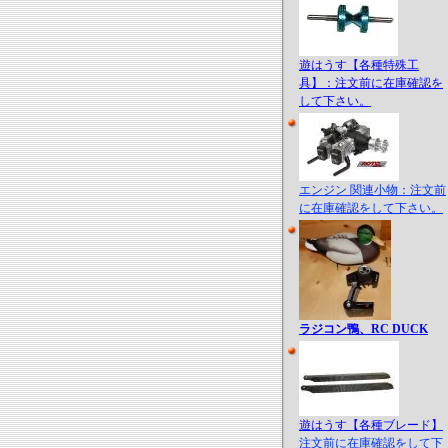
遊はうす【各種特殊工
具】：注文前に在庫確認を
して下さい。
エンジン 関連小物：注文前
に在庫確認をして下さい。
ラジコン鴨、RC DUCK
遊はうす【各種ブレード】
注文前に在庫確認をして下