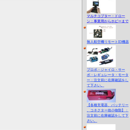
マルチコプター・ドロー
ン：事業用からホビーまで
無人航空機リモートID機器
プロポ・ジャイロ・サー
ボ・レギュレータ・モータ
ー：注文前に在庫確認をし
て下さい。
【各種充電器、バッテリー
、コネクター他小物類】：
注文前に在庫確認をして下
さい。