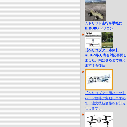
☆ドリフト走行を手軽に
HIROBO ドリコン
【ヘリコプター本体】
ALIGN取り寄せ対応再開し
ました。飛ばせるまで教え
ます！も復活
【ヘリコプター用パーツ】
パーツ価格は変動しますの
で、注文後新価格をお知ら
せします。