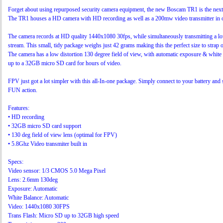
Forget about using repurposed security camera equipment, the new Boscam TR1 is the next 
The TR1 houses a HD camera with HD recording as well as a 200mw video transmitter in o
The camera records at HD quality 1440x1080 30fps, while simultaneously transmitting a 
stream. This small, tidy package weighs just 42 grams making this the perfect size to strap
The camera has a low distortion 130 degree field of view, with automatic exposure & white
up to a 32GB micro SD card for hours of video.
FPV just got a lot simpler with this all-In-one package. Simply connect to your battery and 
FUN action.
Features:
• HD recording
• 32GB micro SD card support
• 130 deg field of view lens (optimal for FPV)
• 5.8Ghz Video transmiter built in
Specs:
Video sensor: 1/3 CMOS 5.0 Mega Pixel
Lens: 2.6mm 130deg
Exposure: Automatic
White Balance: Automatic
Video: 1440x1080 30FPS
Trans Flash: Micro SD up to 32GB high speed