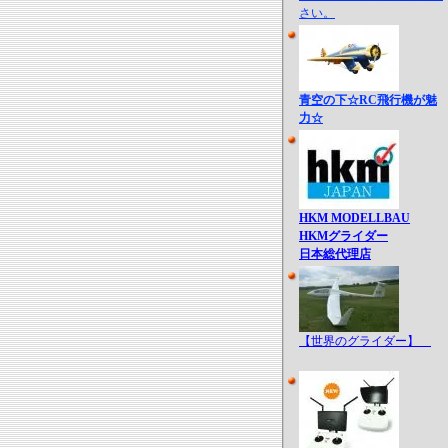
さい。
青空の下☆RC飛行機が魅
力☆
HKM MODELLBAU
HKMグライダー
日本総代理店
【世界のグライダー】