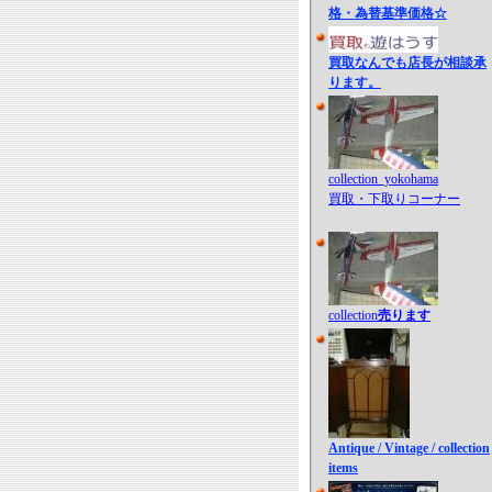
格・為替基準価格☆
買取なんでも店長が相談承
ります。
collection_yokohama
買取・下取りコーナー
collection
売ります
Antique / Vintage / collection
items