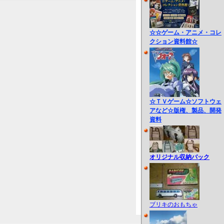
☆☆ゲーム・アニメ・コレ
クション資料館☆
☆ＴＶゲーム☆ソフトウェ
アなど☆版権、製品、開発
資料
オリジナル収納バック
ブリキのおもちゃ