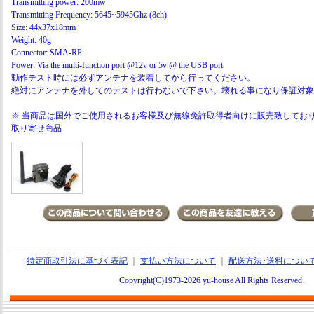
Transmitting power: 200mw
Transmitting Frequency: 5645~5945Ghz (8ch)
Size: 44x37x18mm
Weight: 40g
Connector: SMA-RP
Power: Via the multi-function port @12v or 5v @ the USB port
動作テスト時には必ずアンテナを装着してから行ってください。
絶対にアンテナを外してのテストは行わないで下さい。壊れる事になり保証対象
※ 当商品は国外でご使用されるお客様及び無線免許取得者向けに販売致してお
取り寄せ商品
特定商取引法に基づく表記
｜
支払い方法について
｜
配送方法･送料につい
Copyright(C)1973-2026 yu-house All Rights Reserve