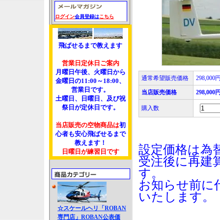
ログイン
会員登録は
こちら
飛ばせるまで教えます
営業日定休日ご案内
月曜日午後、火曜日から
通常希望販売価格
298,000
金曜日の11:00～18:00、
営業日です。
当店販売価格
298,000
土曜日、日曜日、及び祝
祭日が定休日です。
購入数
当店販売の空物商品は
初
心者も安心飛ばせるまで
教えます！
設定価格は為
日曜日が練習日です
受注後に再建
す。
お知らせ前に
いたします。
☆スケールヘリ「ROBAN
専門店」ROBAN公表価