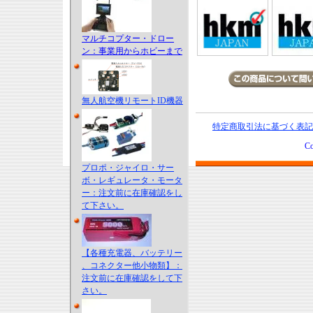
マルチコプター・ドロー
ン：事業用からホビーまで
無人航空機リモートID機器
特定商取引法に基づく表記
Co
プロポ・ジャイロ・サー
ボ・レギュレータ・モータ
ー：注文前に在庫確認をし
て下さい。
【各種充電器、バッテリー
、コネクター他小物類】：
注文前に在庫確認をして下
さい。