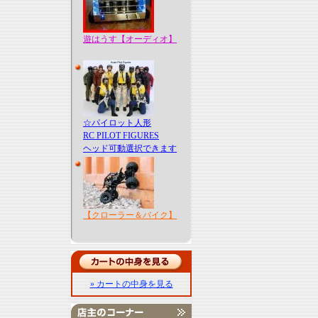
遊はうす【オーディオ】
☆パイロット人形
RC PILOT FIGURES
ヘッド可動選択できます
【クローラー＆バイク】
» カートの中身を見る