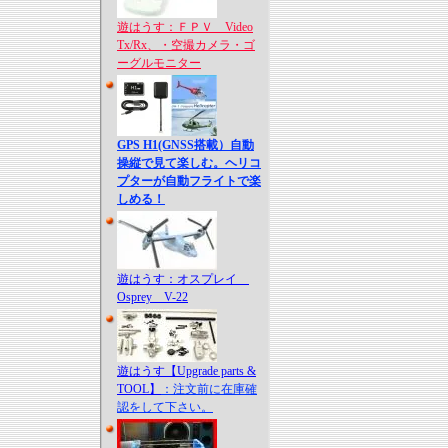
遊はうす：ＦＰＶ Video
Tx/Rx、・空撮カメラ・ゴ
ーグルモニター
GPS H1(GNSS搭載）自動
操縦で見て楽しむ。ヘリコ
プターが自動フライトで楽
しめる！
遊はうす：オスプレイ
Osprey V-22
遊はうす【Upgrade parts &
TOOL】
：注文前に在庫確
認をして下さい。