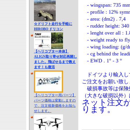
- wingspan: 735 m
- profile : 12% sym
- area: (dm2) . 7,4
☆ドリフト走行を手軽に
- rudder height: 34
HIROBO ドリコン
- lenght over all : 
- weight ready to fly
- wing loading: (g/d
【ヘリコプター本体】
- cg behind the lead
ALIGN取り寄せ対応再開し
- EWD . 1° - 3 °
ました。飛ばせるまで教え
ます！も復活
ドイツより輸入し
ご注文をお願い致し
破損事故等は保険
（大きな破損以外）
【ヘリコプター用パーツ】
ネット注文
パーツ価格は変動しますの
で、注文後新価格をお知ら
ります。
せします。