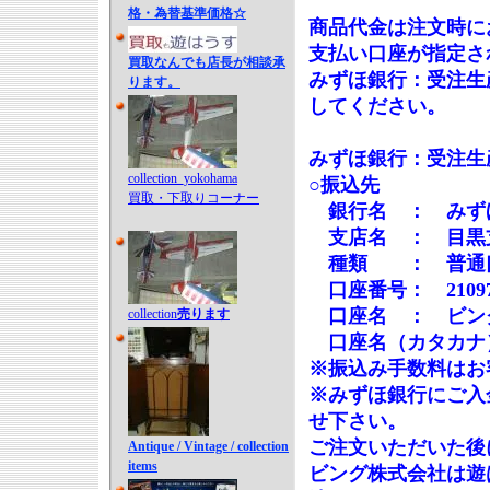
格・為替基準価格☆
商品代金は注文時に
支払い口座が指定さ
買取なんでも店長が相談承
みずほ銀行：受注生
ります。
してください。
みずほ銀行：受注生
collection_yokohama
○振込先
買取・下取りコーナー
銀行名 ： みず
支店名 ： 目黒
種類 ： 普通
口座番号： 21097
口座名 ： ビン
collection
売ります
口座名（カタカナ
※振込み手数料はお
※みずほ銀行にご入
せ下さい。
ご注文いただいた後
Antique / Vintage / collection
items
ビング株式会社は遊