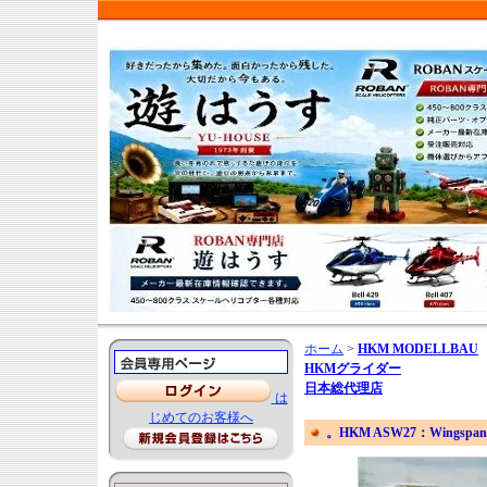
ホーム
>
HKM MODELLBAU
HKMグライダー
日本総代理店
は
じめてのお客様へ
。HKM ASW27：Wingspan 