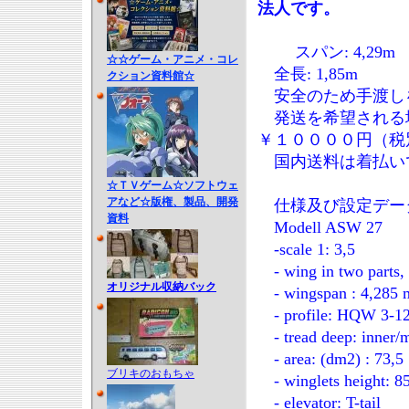
法人です。
スパン: 4,29m
☆☆ゲーム・アニメ・コレ
全長: 1,85m
クション資料館☆
安全のため手渡し
発送を希望される
￥１００００円（税
国内送料は着払い
☆ＴＶゲーム☆ソフトウェ
アなど☆版権、製品、開発
仕様及び設定デー
資料
Modell ASW 27
-scale 1: 3,5
- wing in two parts, 
オリジナル収納バック
- wingspan : 4,285 
- profile: HQW 3-12
- tread deep: inner/
- area: (dm2) : 73,5
ブリキのおもちゃ
- winglets height: 8
- elevator: T-tail