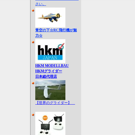
さい。
青空の下☆RC飛行機が魅
力☆
HKM MODELLBAU
HKMグライダー
日本総代理店
【世界のグライダー】