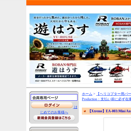
ホーム
>
【ヘリコプター用パ
Production：支払い前に
は
【Xtreme】EA-003:Mini Anten
じめてのお客様へ