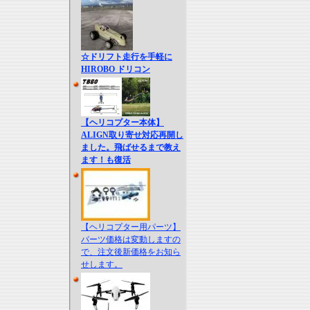
☆ドリフト走行を手軽に
HIROBO ドリコン
【ヘリコプター本体】
ALIGN取り寄せ対応再開し
ました。飛ばせるまで教え
ます！も復活
【ヘリコプター用パーツ】
パーツ価格は変動しますの
で、注文後新価格をお知ら
せします。