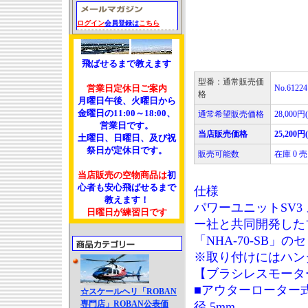
ログイン
会員登録は
こちら
飛ばせるまで教えます
型番：通常販売価
営業日定休日ご案内
No.61224
格
月曜日午後、火曜日から
金曜日の11:00～18:00、
通常希望販売価格
28,000円
営業日です。
当店販売価格
25,200円
土曜日、日曜日、及び祝
祭日が定休日です。
販売可能数
在庫 0
当店販売の空物商品は
初
心者も安心飛ばせるまで
仕様
教えます！
パワーユニットSV3
日曜日が練習日です
ー社と共同開発したブ
「NHA-70-SB」の
※取り付けにはハン
【ブラシレスモーター 
■アウターローター式 ■K
☆スケールヘリ「ROBAN
専門店」ROBAN公表価
径 5mm