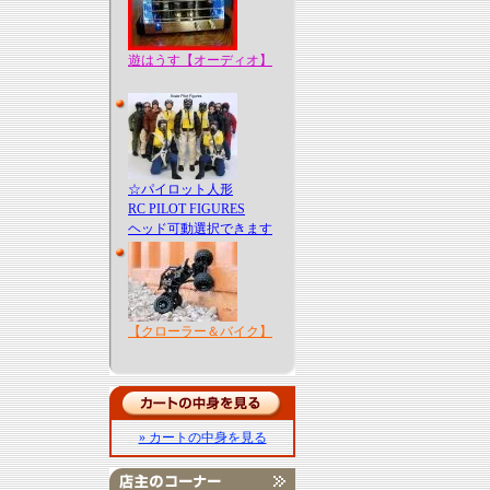
遊はうす【オーディオ】
☆パイロット人形
RC PILOT FIGURES
ヘッド可動選択できます
【クローラー＆バイク】
» カートの中身を見る