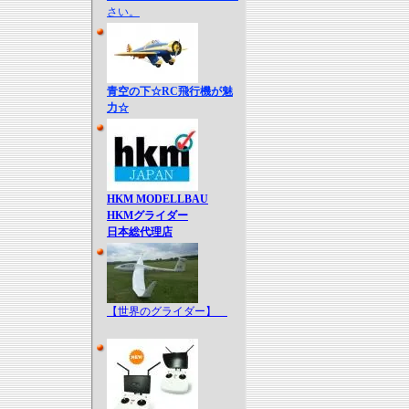
さい。
青空の下☆RC飛行機が魅
力☆
HKM MODELLBAU
HKMグライダー
日本総代理店
【世界のグライダー】