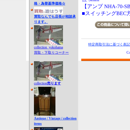
格・為替基準価格☆
【アンプ NHA-70-S
■スイッチングBEC方
買取なんでも店長が相談承
ります。
特定商取引法に基づく表記
collection_yokohama
買取・下取りコーナー
Co
collection
売ります
Antique / Vintage / collection
items