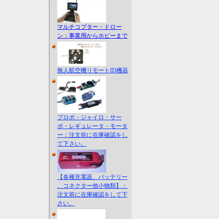
マルチコプター・ドロー
ン：事業用からホビーまで
無人航空機リモートID機器
プロポ・ジャイロ・サー
ボ・レギュレータ・モータ
ー：注文前に在庫確認をし
て下さい。
【各種充電器、バッテリー
、コネクター他小物類】：
注文前に在庫確認をして下
さい。