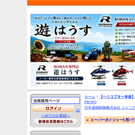
ホーム
>
【ヘリコプター本体】
PROPO
日本遠隔制御株式会社 ☆☆こ
は
じめてのお客様へ
スーパーボイジャーE用パワ