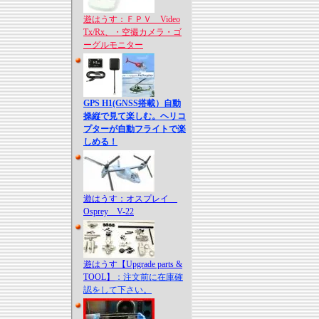
遊はうす：ＦＰＶ Video
Tx/Rx、・空撮カメラ・ゴ
ーグルモニター
GPS H1(GNSS搭載）自動
操縦で見て楽しむ。ヘリコ
プターが自動フライトで楽
しめる！
遊はうす：オスプレイ
Osprey V-22
遊はうす【Upgrade parts &
TOOL】
：注文前に在庫確
認をして下さい。