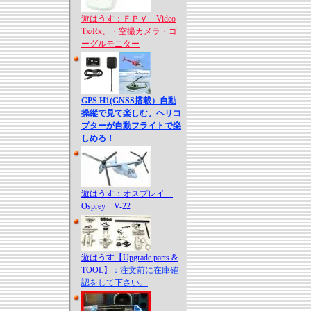
遊はうす：ＦＰＶ Video
Tx/Rx、・空撮カメラ・ゴ
ーグルモニター
GPS H1(GNSS搭載）自動
操縦で見て楽しむ。ヘリコ
プターが自動フライトで楽
しめる！
遊はうす：オスプレイ
Osprey V-22
遊はうす【Upgrade parts &
TOOL】
：注文前に在庫確
認をして下さい。