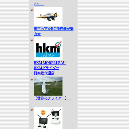
さい。
青空の下☆RC飛行機が魅
力☆
HKM MODELLBAU
HKMグライダー
日本総代理店
【世界のグライダー】