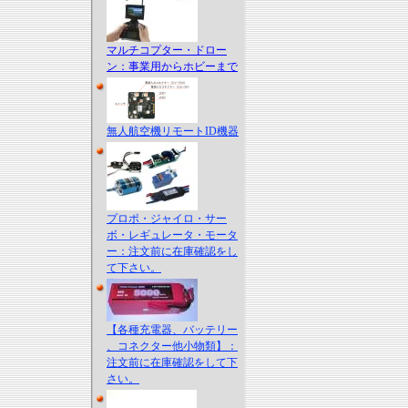
マルチコプター・ドロー
ン：事業用からホビーまで
無人航空機リモートID機器
プロポ・ジャイロ・サー
ボ・レギュレータ・モータ
ー：注文前に在庫確認をし
て下さい。
【各種充電器、バッテリー
、コネクター他小物類】：
注文前に在庫確認をして下
さい。