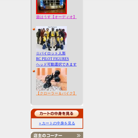
遊はうす【オーディオ】
☆パイロット人形
RC PILOT FIGURES
ヘッド可動選択できます
【クローラー＆バイク】
» カートの中身を見る