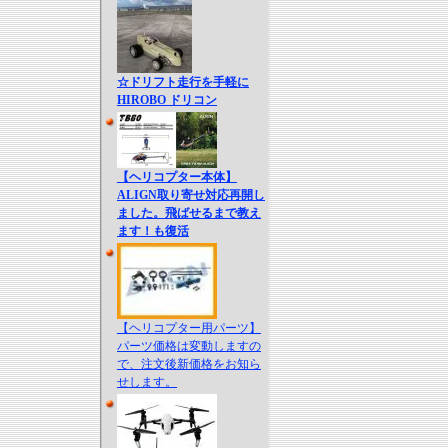
☆ドリフト走行を手軽に
HIROBO ドリコン
【ヘリコプター本体】
ALIGN取り寄せ対応再開し
ました。飛ばせるまで教え
ます！も復活
【ヘリコプター用パーツ】
パーツ価格は変動しますの
で、注文後新価格をお知ら
せします。