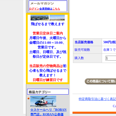
ログイン
会員登録は
こちら
飛ばせるまで教えます
営業日定休日ご案内
月曜日午後、火曜日から
当店販売価格
500円(税
金曜日の11:00～18:00、
営業日です。
販売可能数
在庫 5 
土曜日、日曜日、及び祝
祭日が定休日です。
購入数
当店販売の空物商品は
初
心者も安心飛ばせるまで
教えます！
日曜日が練習日です
特定商取引法に基づく表記
Co
☆スケールヘリ「ROBAN
専門店」ROBAN公表価