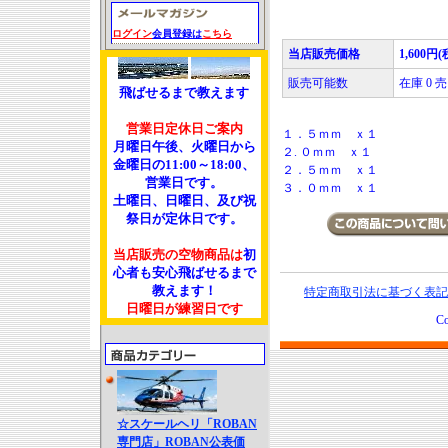
ログイン
会員登録は
こちら
当店販売価格
1,600円(
販売可能数
在庫 0
飛ばせるまで教えます
営業日定休日ご案内
１．５ｍｍ ｘ１
月曜日午後、火曜日から
２. ０ｍｍ ｘ１
金曜日の11:00～18:00、
２．５ｍｍ ｘ１
営業日です。
３．０ｍｍ ｘ１
土曜日、日曜日、及び祝
祭日が定休日です。
当店販売の空物商品は
初
心者も安心飛ばせるまで
教えます！
特定商取引法に基づく表記
日曜日が練習日です
Co
☆スケールヘリ「ROBAN
専門店」ROBAN公表価