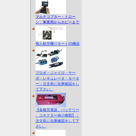
マルチコプター・ドロー
ン：事業用からホビーまで
無人航空機リモートID機器
プロポ・ジャイロ・サー
ボ・レギュレータ・モータ
ー：注文前に在庫確認をし
て下さい。
【各種充電器、バッテリー
、コネクター他小物類】：
注文前に在庫確認をして下
さい。