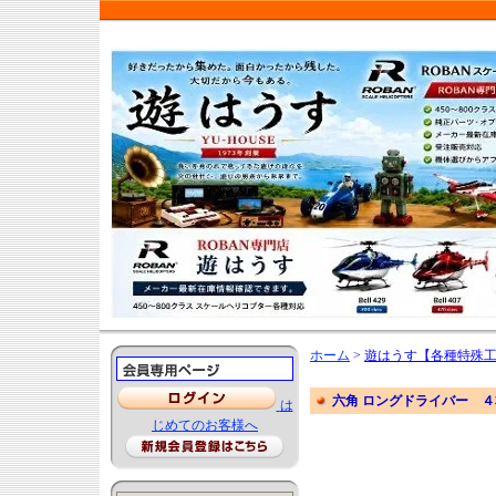
ホーム
>
遊はうす【各種特殊
六角 ロングドライバー ４本セット
は
じめてのお客様へ