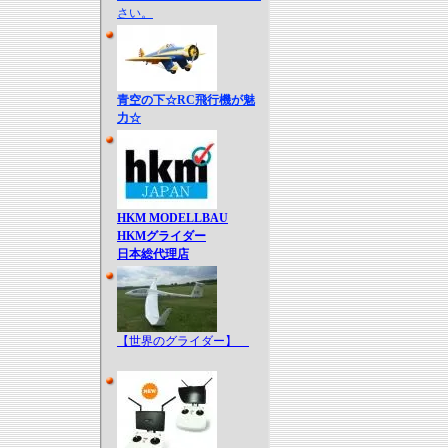
さい。
青空の下☆RC飛行機が魅
力☆
HKM MODELLBAU
HKMグライダー
日本総代理店
【世界のグライダー】