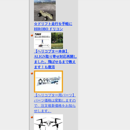
☆ドリフト走行を手軽に
HIROBO ドリコン
【ヘリコプター本体】
ALIGN取り寄せ対応再開し
ました。飛ばせるまで教え
ます！も復活
【ヘリコプター用パーツ】
パーツ価格は変動しますの
で、注文後新価格をお知ら
せします。