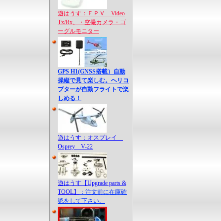
遊はうす：ＦＰＶ Video
Tx/Rx、・空撮カメラ・ゴ
ーグルモニター
GPS H1(GNSS搭載）自動
操縦で見て楽しむ。ヘリコ
プターが自動フライトで楽
しめる！
遊はうす：オスプレイ
Osprey V-22
遊はうす【Upgrade parts &
TOOL】
：注文前に在庫確
認をして下さい。