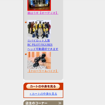
遊はうす【オーディオ】
☆パイロット人形
RC PILOT FIGURES
ヘッド可動選択できます
【クローラー＆バイク】
» カートの中身を見る