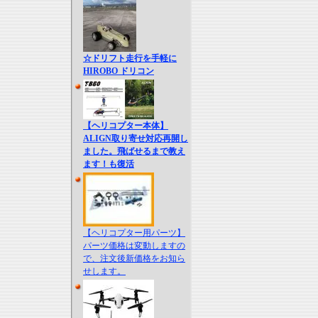
☆ドリフト走行を手軽に
HIROBO ドリコン
【ヘリコプター本体】
ALIGN取り寄せ対応再開し
ました。飛ばせるまで教え
ます！も復活
【ヘリコプター用パーツ】
パーツ価格は変動しますの
で、注文後新価格をお知ら
せします。