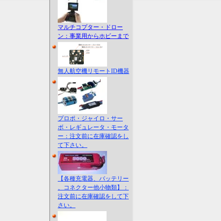
マルチコプター・ドロー
ン：事業用からホビーまで
無人航空機リモートID機器
プロポ・ジャイロ・サー
ボ・レギュレータ・モータ
ー：注文前に在庫確認をし
て下さい。
【各種充電器、バッテリー
、コネクター他小物類】：
注文前に在庫確認をして下
さい。