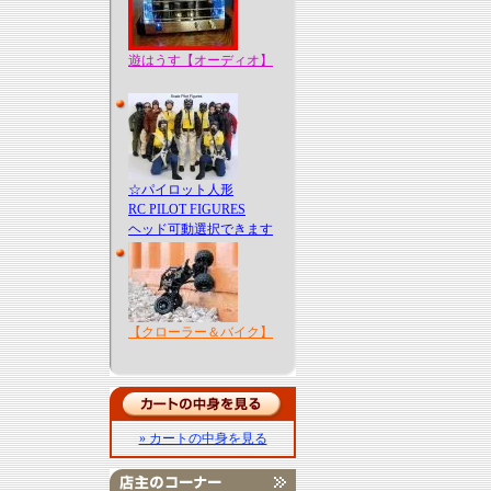
遊はうす【オーディオ】
☆パイロット人形
RC PILOT FIGURES
ヘッド可動選択できます
【クローラー＆バイク】
» カートの中身を見る