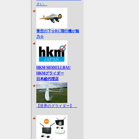
さい。
青空の下☆RC飛行機が魅
力☆
HKM MODELLBAU
HKMグライダー
日本総代理店
【世界のグライダー】