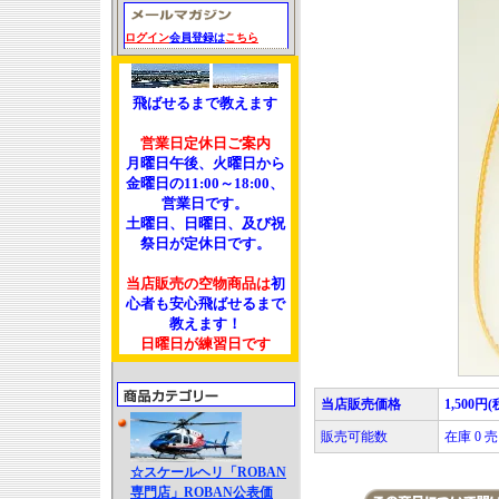
ログイン
会員登録は
こちら
飛ばせるまで教えます
営業日定休日ご案内
月曜日午後、火曜日から
金曜日の11:00～18:00、
営業日です。
土曜日、日曜日、及び祝
祭日が定休日です。
当店販売の空物商品は
初
心者も安心飛ばせるまで
教えます！
日曜日が練習日です
当店販売価格
1,500円(
販売可能数
在庫 0
☆スケールヘリ「ROBAN
専門店」ROBAN公表価