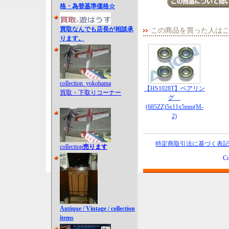
格・為替基準価格☆
買取なんでも店長が相談承
この商品を買った人は
ります。
collection_yokohama
【HS1028T】ベアリン
買取・下取りコーナー
グ
(685ZZ)5x11x5mm(M-
2)
特定商取引法に基づく表記
collection
売ります
Co
Antique / Vintage / collection
items