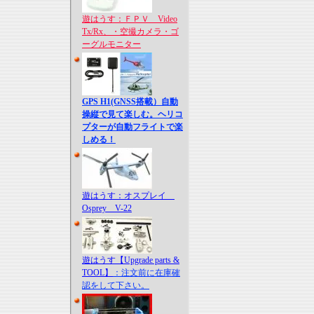
遊はうす：ＦＰＶ Video
Tx/Rx、・空撮カメラ・ゴ
ーグルモニター
GPS H1(GNSS搭載）自動
操縦で見て楽しむ。ヘリコ
プターが自動フライトで楽
しめる！
遊はうす：オスプレイ
Osprey V-22
遊はうす【Upgrade parts &
TOOL】
：注文前に在庫確
認をして下さい。