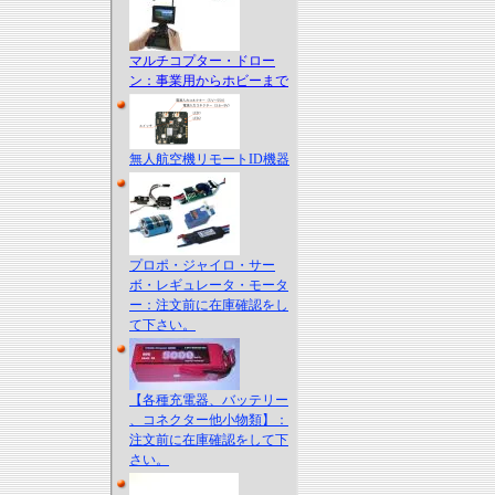
マルチコプター・ドロー
ン：事業用からホビーまで
無人航空機リモートID機器
プロポ・ジャイロ・サー
ボ・レギュレータ・モータ
ー：注文前に在庫確認をし
て下さい。
【各種充電器、バッテリー
、コネクター他小物類】：
注文前に在庫確認をして下
さい。