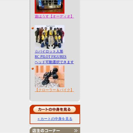
遊はうす【オーディオ】
☆パイロット人形
RC PILOT FIGURES
ヘッド可動選択できます
【クローラー＆バイク】
» カートの中身を見る