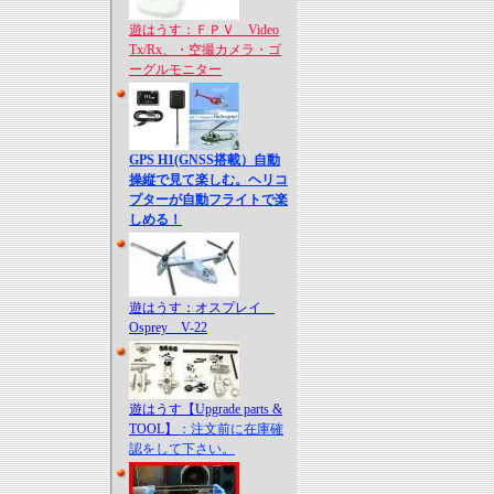
遊はうす：ＦＰＶ Video
Tx/Rx、・空撮カメラ・ゴ
ーグルモニター
GPS H1(GNSS搭載）自動
操縦で見て楽しむ。ヘリコ
プターが自動フライトで楽
しめる！
遊はうす：オスプレイ
Osprey V-22
遊はうす【Upgrade parts &
TOOL】
：注文前に在庫確
認をして下さい。