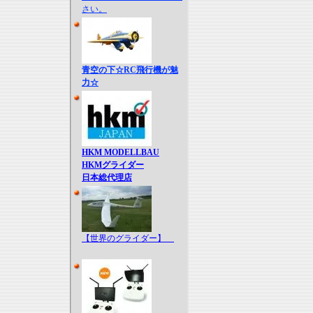
さい。
青空の下☆RC飛行機が魅
力☆
HKM MODELLBAU
HKMグライダー
日本総代理店
【世界のグライダー】