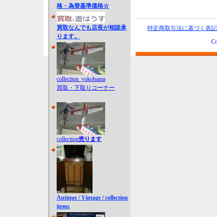
格・為替基準価格☆
買取なんでも店長が相談承
特定商取引法に基づく表記
ります。
Co
collection_yokohama
買取・下取りコーナー
collection
売ります
Antique / Vintage / collection
items