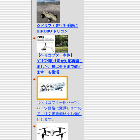
☆ドリフト走行を手軽に
HIROBO ドリコン
【ヘリコプター本体】
ALIGN取り寄せ対応再開し
ました。飛ばせるまで教え
ます！も復活
【ヘリコプター用パーツ】
パーツ価格は変動しますの
で、注文後新価格をお知ら
せします。