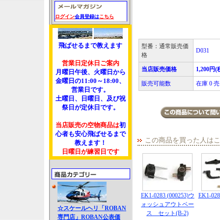
ログイン
会員登録は
こちら
飛ばせるまで教えます
型番：通常販売価
D031
格
営業日定休日ご案内
当店販売価格
1,200円(
月曜日午後、火曜日から
金曜日の11:00～18:00、
販売可能数
在庫 0
営業日です。
土曜日、日曜日、及び祝
祭日が定休日です。
当店販売の空物商品は
初
心者も安心飛ばせるまで
この商品を買った人は
教えます！
日曜日が練習日です
EK1-0283 (000253)ウ
EK1-028
ォッシュアウトベー
☆スケールヘリ「ROBAN
ス セット(B-2)
専門店」ROBAN公表価