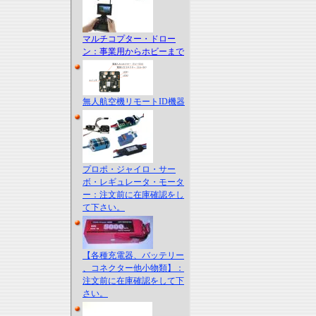
マルチコプター・ドロー
ン：事業用からホビーまで
無人航空機リモートID機器
プロポ・ジャイロ・サー
ボ・レギュレータ・モータ
ー：注文前に在庫確認をし
て下さい。
【各種充電器、バッテリー
、コネクター他小物類】：
注文前に在庫確認をして下
さい。