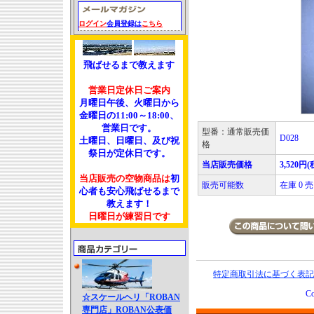
ログイン
会員登録は
こちら
飛ばせるまで教えます
営業日定休日ご案内
月曜日午後、火曜日から
金曜日の11:00～18:00、
営業日です。
型番：通常販売価
D028
土曜日、日曜日、及び祝
格
祭日が定休日です。
当店販売価格
3,520円(
当店販売の空物商品は
初
販売可能数
在庫 0
心者も安心飛ばせるまで
教えます！
日曜日が練習日です
特定商取引法に基づく表記
Co
☆スケールヘリ「ROBAN
専門店」ROBAN公表価