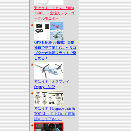
遊はうす：ＦＰＶ Video
Tx/Rx、・空撮カメラ・ゴ
ーグルモニター
GPS H1(GNSS搭載）自動
操縦で見て楽しむ。ヘリコ
プターが自動フライトで楽
しめる！
遊はうす：オスプレイ
Osprey V-22
遊はうす【Upgrade parts &
TOOL】
：注文前に在庫確
認をして下さい。