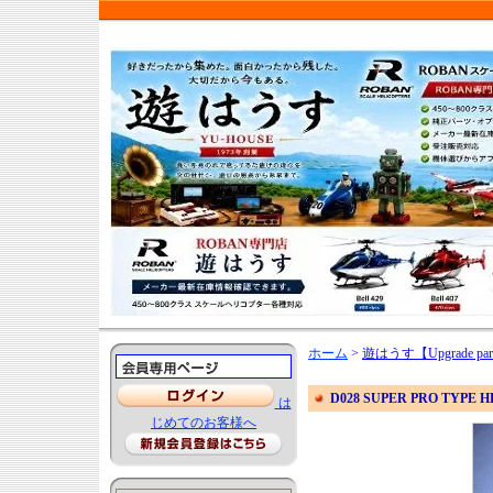
ホーム
>
遊はうす【Upgrade par
D028 SUPER PRO TYPE H
は
じめてのお客様へ