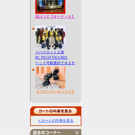
遊はうす【オーディオ】
☆パイロット人形
RC PILOT FIGURES
ヘッド可動選択できます
【クローラー＆バイク】
» カートの中身を見る