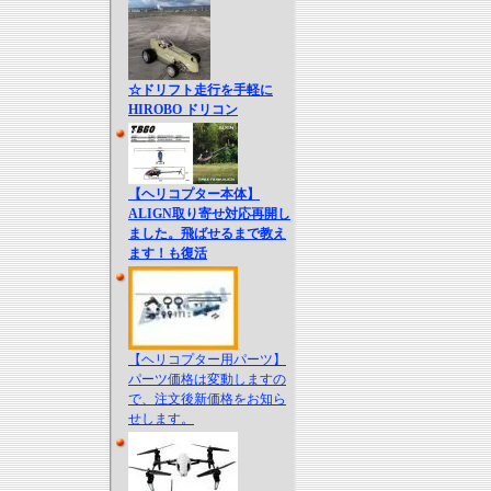
☆ドリフト走行を手軽に
HIROBO ドリコン
【ヘリコプター本体】
ALIGN取り寄せ対応再開し
ました。飛ばせるまで教え
ます！も復活
【ヘリコプター用パーツ】
パーツ価格は変動しますの
で、注文後新価格をお知ら
せします。