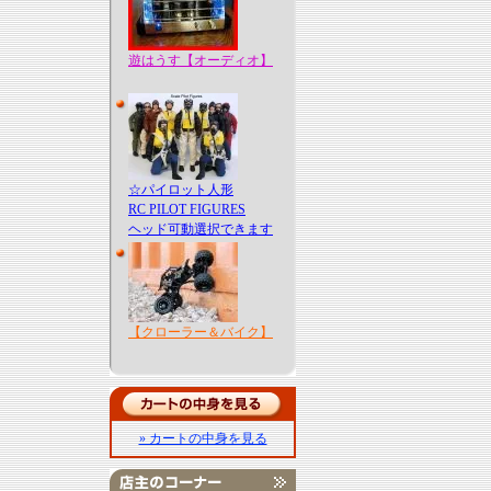
遊はうす【オーディオ】
☆パイロット人形
RC PILOT FIGURES
ヘッド可動選択できます
【クローラー＆バイク】
» カートの中身を見る