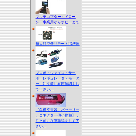
マルチコプター・ドロー
ン：事業用からホビーまで
無人航空機リモートID機器
プロポ・ジャイロ・サー
ボ・レギュレータ・モータ
ー：注文前に在庫確認をし
て下さい。
【各種充電器、バッテリー
、コネクター他小物類】：
注文前に在庫確認をして下
さい。