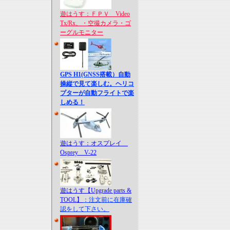
遊はうす：ＦＰＶ Video
Tx/Rx、・空撮カメラ・ゴ
ーグルモニター
GPS H1(GNSS搭載）自動
操縦で見て楽しむ。ヘリコ
プターが自動フライトで楽
しめる！
遊はうす：オスプレイ
Osprey V-22
遊はうす【Upgrade parts &
TOOL】
：注文前に在庫確
認をして下さい。