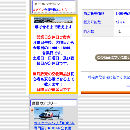
ログイン
会員登録は
こちら
当店販売価格
1,000円(
販売可能数
残り4
飛ばせるまで教えます
購入数
営業日定休日ご案内
月曜日午後、火曜日から
金曜日の11:00～18:00、
営業日です。
土曜日、日曜日、及び祝
祭日が定休日です。
当店販売の空物商品は
初
特定商取引法に基づく表記
心者も安心飛ばせるまで
教えます！
Co
日曜日が練習日です
☆スケールヘリ「ROBAN
専門店」ROBAN公表価