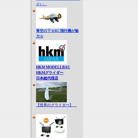
さい。
青空の下☆RC飛行機が魅
力☆
HKM MODELLBAU
HKMグライダー
日本総代理店
【世界のグライダー】