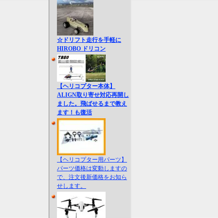
☆ドリフト走行を手軽に
HIROBO ドリコン
【ヘリコプター本体】
ALIGN取り寄せ対応再開し
ました。飛ばせるまで教え
ます！も復活
【ヘリコプター用パーツ】
パーツ価格は変動しますの
で、注文後新価格をお知ら
せします。