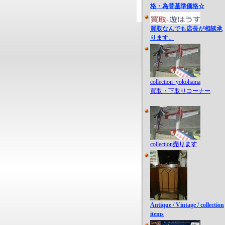
格・為替基準価格☆
買取なんでも店長が相談承
ります。
collection_yokohama
買取・下取りコーナー
collection
売ります
Antique / Vintage / collection
items