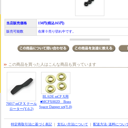
当店販売価格
150円(税込165円)
販売可能数
在庫 0 売り切れ中です。
この商品を買った人はこんな商品も買っています
BLADE mCP X用
■MCPX002D Brass
76017 mCP X テール
Spacer Damper set(Y-8)
ローター(Y-6-2)
特定商取引法に基づく表記
｜
支払い方法について
｜
配送方法･送料につい