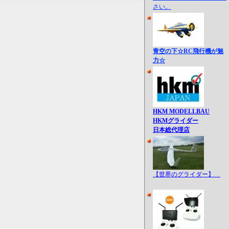
さい。
青空の下☆RC飛行機が魅
力☆
HKM MODELLBAU
HKMグライダー
日本総代理店
【世界のグライダー】