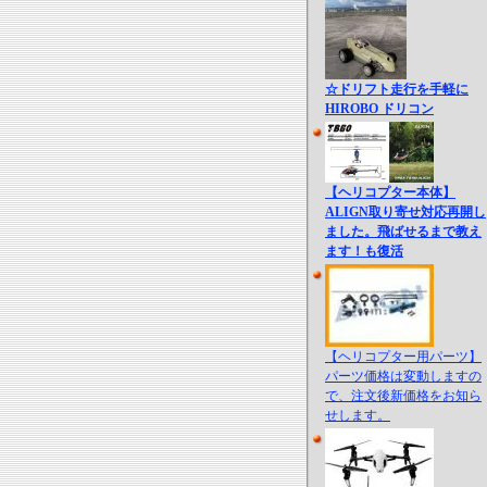
☆ドリフト走行を手軽に
HIROBO ドリコン
【ヘリコプター本体】
ALIGN取り寄せ対応再開し
ました。飛ばせるまで教え
ます！も復活
【ヘリコプター用パーツ】
パーツ価格は変動しますの
で、注文後新価格をお知ら
せします。