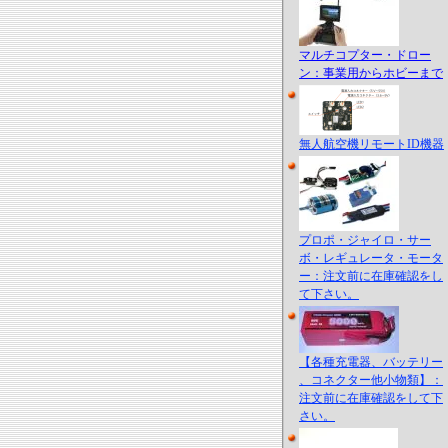
マルチコプター・ドロー
ン：事業用からホビーまで
無人航空機リモートID機器
プロポ・ジャイロ・サー
ボ・レギュレータ・モータ
ー：注文前に在庫確認をし
て下さい。
【各種充電器、バッテリー
、コネクター他小物類】：
注文前に在庫確認をして下
さい。