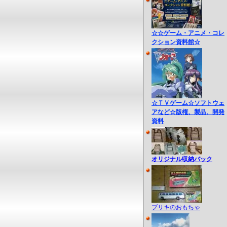
☆☆ゲーム・アニメ・コレ
クション資料館☆
☆ＴＶゲーム☆ソフトウェ
アなど☆版権、製品、開発
資料
オリジナル収納バック
ブリキのおもちゃ