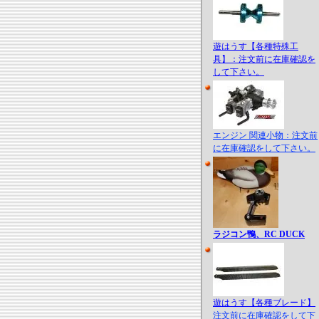
遊はうす【各種特殊工
具】：注文前に在庫確認を
して下さい。
エンジン 関連小物：注文前
に在庫確認をして下さい。
ラジコン鴨、RC DUCK
遊はうす【各種ブレード】
注文前に在庫確認をして下