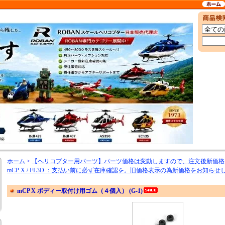
ホーム
>
【ヘリコプター用パーツ】パーツ価格は変動しますので、注文後新価格
mCP X / FL3D ：支払い前に必ず在庫確認を。旧価格表示の為新価格をお知らせ
mCP X ボディー取付け用ゴム（４個入） (G-1)