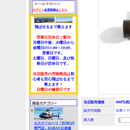
ログイン
会員登録は
こちら
飛ばせるまで教えます
営業日定休日ご案内
月曜日午後、火曜日から
金曜日の11:00～18:00、
営業日です。
土曜日、日曜日、及び祝
祭日が定休日です。
当店販売の空物商品は
初
心者も安心飛ばせるまで
教えます！
日曜日が練習日です
当店販売価格
980円(税
販売可能数
在庫 5 
購入数
☆スケールヘリ「ROBAN
専門店」ROBAN公表価