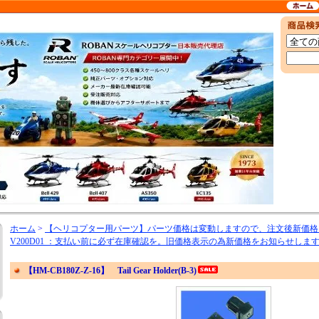
ホーム
>
【ヘリコプター用パーツ】パーツ価格は変動しますので、注文後新価格
V200D01 ：支払い前に必ず在庫確認を。旧価格表示の為新価格をお知らせしま
【HM-CB180Z-Z-16】 Tail Gear Holder(B-3)