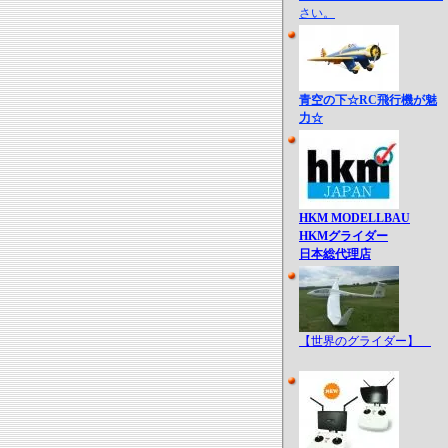
さい。
青空の下☆RC飛行機が魅
力☆
HKM MODELLBAU
HKMグライダー
日本総代理店
【世界のグライダー】