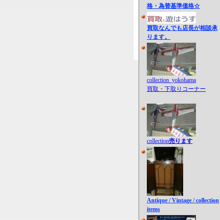
格・為替基準価格☆
買取なんでも店長が相談承
ります。
collection_yokohama
買取・下取りコーナー
collection
売ります
Antique / Vintage / collection
items