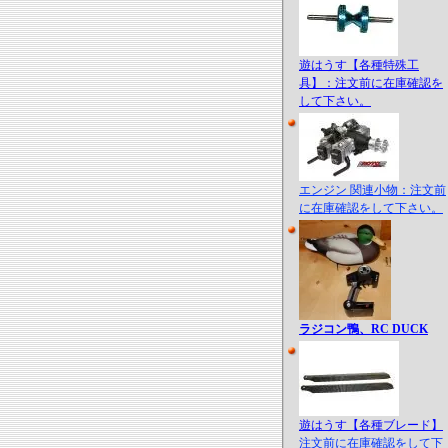
遊はうす【各種特殊工
具】：注文前に在庫確認を
して下さい。
エンジン 関連小物：注文前
に在庫確認をして下さい。
ラジコン鴨、RC DUCK
遊はうす【各種ブレード】
注文前に在庫確認をして下