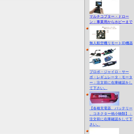
マルチコプター・ドロー
ン：事業用からホビーまで
無人航空機リモートID機器
プロポ・ジャイロ・サー
ボ・レギュレータ・モータ
ー：注文前に在庫確認をし
て下さい。
【各種充電器、バッテリー
、コネクター他小物類】：
注文前に在庫確認をして下
さい。