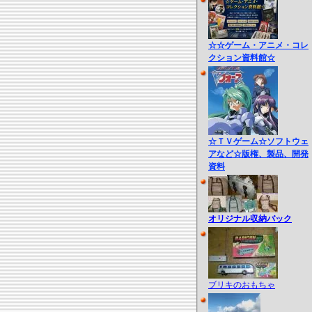
☆☆ゲーム・アニメ・コレ
クション資料館☆
☆ＴＶゲーム☆ソフトウェ
アなど☆版権、製品、開発
資料
オリジナル収納バック
ブリキのおもちゃ