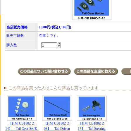
当店販売価格
1,000円(税込1,100円)
販売可能数
在庫 2 です。
購入数
この商品を買った人はこんな商品も買っています
【HM-CB180Z-Z-
【HM-CB180Z-Z-
【HM-CB180Z-Z-
14】 Tail Gear Set(K-
08】 Tail Driven
17】 Tail Steering