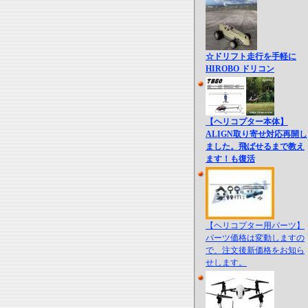
☆ドリフト走行を手軽に
HIROBO ドリコン
【ヘリコプター本体】
ALIGN取り寄せ対応再開し
ました。飛ばせるまで教え
ます！も復活
【ヘリコプター用パーツ】
パーツ価格は変動しますの
で、注文後新価格をお知ら
せします。