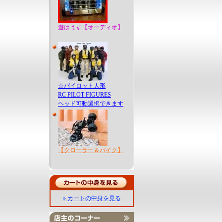
遊はうす【オーディオ】
☆パイロット人形
RC PILOT FIGURES
ヘッド可動選択できます
【クローラー＆バイク】
» カートの中身を見る