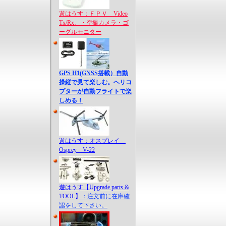
遊はうす：ＦＰＶ Video
Tx/Rx、・空撮カメラ・ゴ
ーグルモニター
GPS H1(GNSS搭載）自動
操縦で見て楽しむ。ヘリコ
プターが自動フライトで楽
しめる！
遊はうす：オスプレイ
Osprey V-22
遊はうす【Upgrade parts &
TOOL】
：注文前に在庫確
認をして下さい。