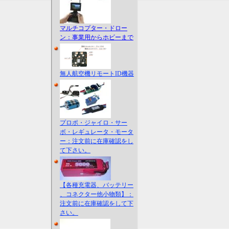
マルチコプター・ドロー
ン：事業用からホビーまで
無人航空機リモートID機器
プロポ・ジャイロ・サー
ボ・レギュレータ・モータ
ー：注文前に在庫確認をし
て下さい。
【各種充電器、バッテリー
、コネクター他小物類】：
注文前に在庫確認をして下
さい。