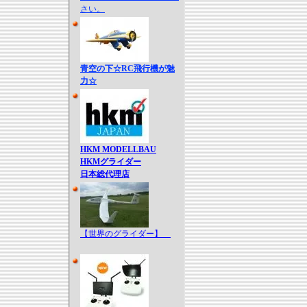
さい。
青空の下☆RC飛行機が魅
力☆
HKM MODELLBAU
HKMグライダー
日本総代理店
【世界のグライダー】