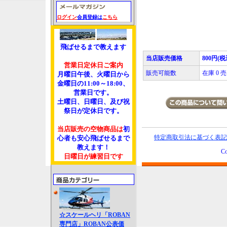
ログイン
会員登録は
こちら
飛ばせるまで教えます
当店販売価格
800円(税
営業日定休日ご案内
販売可能数
在庫 0
月曜日午後、火曜日から
金曜日の11:00～18:00、
営業日です。
土曜日、日曜日、及び祝
祭日が定休日です。
当店販売の空物商品は
初
特定商取引法に基づく表記
心者も安心飛ばせるまで
教えます！
Co
日曜日が練習日です
☆スケールヘリ「ROBAN
専門店」ROBAN公表価